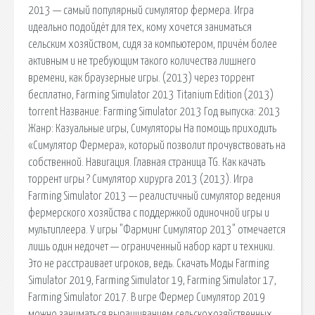
2013 — самый популярный симулятор фермера. Игра
идеально подойдёт для тех, кому хочется заниматься
сельским хозяйством, сидя за компьютером, причём более
активным и не требующим такого количества лишнего
времени, как браузерные игры. (2013) через торрент
бесплатно, Farming Simulator 2013 Titanium Edition (2013)
torrent Название: Farming Simulator 2013 Год выпуска: 2013
Жанр: Казуальные игры, Симуляторы На помощь приходить
«Симулятор Фермера», который позволит прочувствовать на
собственной. Навигация. Главная страница TG. Как качать
торрент игры ? Симулятор хирурга 2013 (2013). Игра
Farming Simulator 2013 — реалистичный симулятор ведения
фермерского хозяйства с поддержкой одиночной игры и
мультиплеера. У игры "Фарминг Симулятор 2013" отмечается
лишь один недочет — ограниченный набор карт и техники.
Это не расстраивает игроков, ведь. Скачать Моды Farming
Simulator 2019, Farming Simulator 19, Farming Simulator 17,
Farming Simulator 2017. В игре Фермер Симулятор 2019
можно заниматься выращиванием сельскохозяйственных