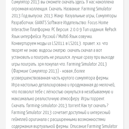
Симулятор 2013 вы сможете скачать здесь. У нас накоплена
огромная коллекция. Скачать. Название: Farming Simulator
2013 Год выпуска: 2013 Жанр: Казуальные игры, Симуляторы
Разработчик: GIANTS Software Издательство: Focus Home
Interactive Платформа: PC Версия: 2.0.0.9 Тип издания: RePack
Язык интерфейса: Русский / Multi6 Язык озвучки.
Конвертируем моды из LS2011 в LS2013. привет. хз. что
творят не знаю. видосы сматрю. скачать скачал а вот
установить и поиграть не решился. лучше сразу при выходе
игры поиграть. зря покупал что. Farming Simulator 2013
(Фарминг Симулятор 2013) - новая ,более
усовершенствованная часть крутого симулятора фермы.
Игра настолько детализирована и продуманная до мелочей,
что позволит тебе с лёгкостью окунуться в незабываемую и
максимально реалистичную атмосферу. Игры торрент.
Скачать: farming-simulator-2013.torrent Как тут скачать ?
Farming Simulator 2013 сочетает доступный и интересный
геймплей оригинала с расширенными возможностями
содержания виртуальной фермы. Описание:Farming Simulator