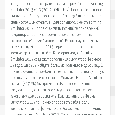
заводить трактор и отправляться на ферму! Скачать. Farming
Simulator 2013 v.1.3 (2012/PC/Rus Eng). После собственного
старта в 2008 году игровая серия Farming Simulator смогла
стать настоящим открытием для большого. Скачать Farming
Simulator 2013. Торрент. Скачать. Испытайте обновленный
симулятор фермера с огромным количеством новых
возможностей и кучей дополнений. Рекомендуем скачать
игру Farming Simulator 2013 через торрент бесплатно на
компьютер в один клик без. Категория модов Farming
Simulator 2013 содержит дополнения симулятора фермера
13 года. Здесь Вы найдете большую колекцию модификаций:
трактора,машины, комбайны, сеялки, цистерны, погрузочную
технику и много всего разного и Моды для Farming Simulator.
Скачать (417 МБ) быстро через UBar. Торрент. Никто не
ожидал от представленного симулятора такого успеха,
какого ему удалось достигнуть. Если скачать игру Ферма
Симулятор 2013 то можно опробовать себя в роли
владельца крупной фермы. Карта Колхоз Рассвет 2 скачать
мод для Farming Simulator 2013. Одна из самых популярных