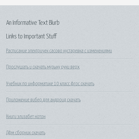
An Informative Text Blurb
Links to Important Stuff
Расписание электричек сасово кустаревка с изменениями
Прослушать и скачать музыку руки верх
Учебник по информатике 10 класс фгос скачать
Приложение вибер для андроид скачать
Книги элизабет нотон
Дфм сборник скачать