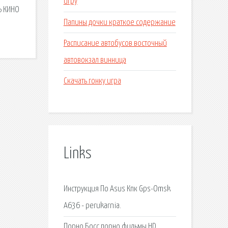
игру
Ь КИНО
Папины дочки краткое содержание
Расписание автобусов восточный
автовокзал винница
Скачать гонку игра
Links
Инструкция По Asus Кпк Gps-Omsk
A636 - perukarnia.
Порно Босс порно фильмы HD