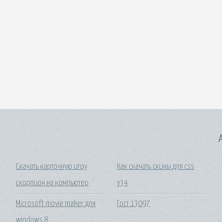
A
Скачать карточную игру
Как скачать скины для css
скорпион на компьютер
v34
Microsoft movie maker для
Гост 13097
windows 8