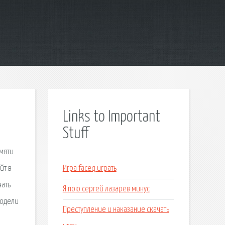
Links to Important
Stuff
амяти
йт в
Игра faceq играть
чать
Я пою сергей лазарев минус
модели
Преступление и наказание скачать