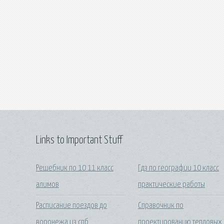
Links to Important Stuff
Решебник по 10 11 класс
Гдз по географии 10 класс
алимов
практические работы
Расписание поездов до
Справочник по
воронежа из спб
проектированию тепловых