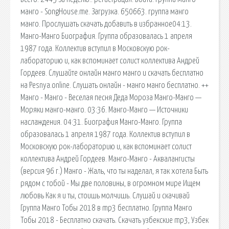
манго - SongHouse.me. Загрузка. 650663. группа манго
манго. Прослушать скачать добавить в избранное04:13.
Манго-Манго Биография. Группа образовалась 1 апреля
1987 года. Коллектив вступил в Московскую рок-
лабораторию и, как вспоминает солист коллектива Андрей
Гордеев. Слушайте онлайн манго манго и скачать бесплатно
на Pesnya.online. Слушать онлайн - манго манго бесплатно. ++
Манго - Манго - Веселая песня Деда Мороза Манго-Манго —
Моряки манго-манго. 03:36. Манго-Манго — Источники
наслаждения. 04:31. Биография Манго-Манго. Группа
образовалась 1 апреля 1987 года. Коллектив вступил в
Московскую рок-лабораторию и, как вспоминает солист
коллектива Андрей Гордеев. Манго-Манго - Аквалангисты
(версия 96 г.) Манго - Жаль, что ты наделал, я так хотела Быть
рядом с тобой - Мы две половины, в огромном мире Ищем
любовь Как я и ты, стоишь молчишь. Слушай и скачивай
Группа Манго Тобы 2018 в mp3 бесплатно. Группа Манго
Тобы 2018 - Бесплатно скачать. Скачать узбекские mp3, Узбек