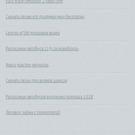
Euro truck simulator 2 radio com
Скачать песню кто придумал мир бесплатно
Lenovo a706 прошивка видео
Расписание автобуса 119 сосновоборск
Книги уинстон черчилль
Скачать песни про волков шансон
Расписание автобусов вороново подольск 1028
Договор займа с предоплатой