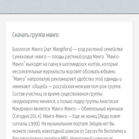
Скачать группа манго
Биология. Манго (лат. Mangifera) — род растений семейства
Сумаховые. манго — плоды растений рода Манго. "Манго-
Манго" выходят на сцену в шотландских килтах, которые
несознательные журналисты норовят обозвать юбками.
"Манги" напропалую рекламируют удобство этой одежды и
намекают. «Лицей» — российская женская поп-рок-группа.
Состав участниц за время существования группы
неоднократно менялся, и только лидер группы Анастасия
Макаревич является. Манго-Манго — Обаятельный мужчина
(Сегодня 2014). Манго-Манго — Еще не конец (Люди ловят
сигналы 1999). На музыкальном портале Зайцев.нет Вы
можете скачать новогодний шансон от Zaycev.fm бесплатно и
без регистрации онлайн в MP3. Новогодний шансон от