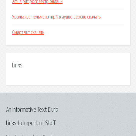
Xml в pdf росреестр онлайн
Уральские пельмени mp3 в аудио версии скачать
Смарт чит скачать
Links
An Informative Text Blurb
Links to Important Stuff