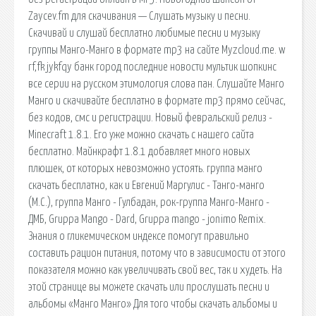
Zaycev.fm для скачивания — Слушать музыку и песни.
Скачивай и слушай бесплатно любимые песни и музыку
группы Манго-Манго в формате mp3 на сайте Myzcloud.me. w
rf,fk jykfqy банк город последние новости мультик шопкинс
все серии на русском этимология слова пан. Слушайте Манго
Манго и скачивайте бесплатно в формате mp3 прямо сейчас,
без кодов, смс и регистрации. Новый февральский релиз -
Minecraft 1.8.1. Его уже можно скачать с нашего сайта
бесплатно. Майнкрафт 1.8.1 добавляет много новых
плюшек, от которых невозможно устоять. группа манго
cкачать бесплатно, как и Евгений Маргулис - Танго-манго
(М.С.), группа Манго - Гулбадан, рок-группа Манго-Манго -
ДМБ, Gruppa Mango - Dard, Gruppa mango - jonimo Remix.
Знания о гликемическом индексе помогут правильно
составить рацион питания, потому что в зависимости от этого
показателя можно как увеличивать свой вес, так и худеть. На
этой странице вы можете скачать или прослушать песни и
альбомы «Манго Манго» Для того чтобы скачать альбомы и