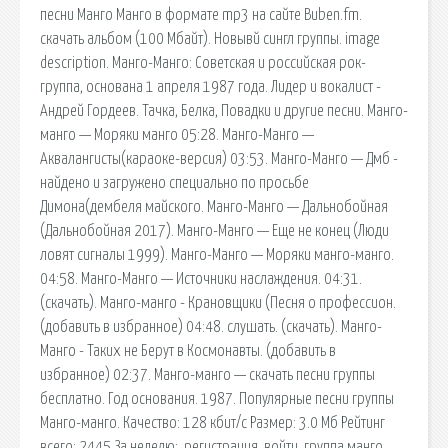
песни Манго Манго в формате mp3 на сайте Buben.fm.
скачать альбом (100 Мбайт). Новывй сингл группы. image
description. Манго-Манго: Советская и российская рок-
группа, основана 1 апреля 1987 года. Лидер и вокалист -
Андрей Гордеев. Тачка, Белка, Повадки и другие песни. Манго-
манго — Моряки манго 05:28. Манго-Манго —
Аквалангисты(караоке-версия) 03:53. Манго-Манго — Дмб -
найдено и загружено специально по просьбе
Димона(дембеля майского. Манго-Манго — Дальнобойная
(Дальнобойная 2017). Манго-Манго — Еще не конец (Люди
ловят сигналы 1999). Манго-Манго — Моряки манго-манго.
04:58. Манго-Манго — Источники наслаждения. 04:31.
(скачать). Манго-манго - Крановщики (Песня о профессион.
(добавить в избранное) 04:48. слушать. (скачать). Манго-
Манго - Таких не Берут в Космонавты. (добавить в
избранное) 02:37. Манго-манго — скачать песни группы
бесплатно. Год основания. 1987. Популярные песни группы
Манго-манго. Качество: 128 кбит/с Размер: 3.0 Мб Рейтинг
всего: 2445 За неделю:. регистрация. войти. группа манго