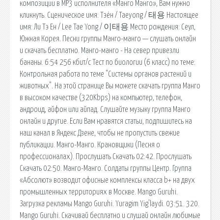
композиции в MP3 исполнителя «Манго Манго», Вам нужно
кликнуть. Сценическое имя: Тэён / Taeyong / 태용 Настоящее
имя: Ли Тэ Ен / Lee Tae Yong / 이태용 Место рождения: Сеул,
Южная Корея. Песни группы Манго-манго — слушать онлайн
и скачать бесплатно. Манго-манго - На север привезли
бананы. 6:54 256 кбит/с Тест по биологии (6 класс) по теме:
Контрольная работа по теме "Системы органов растений и
животных". На этой странице Вы можете скачать группа Манго
в высоком качестве (320Kbps) на компьютер, телефон,
андроид, айфон или айпад. Слушайте музыку группа Манго
онлайн и другие. Если Вам нравятся статьи, подпишитесь на
наш канал в Яндекс Дзене, чтобы не пропустить свежие
публикации. Манго-Манго. Крановщики (Песня о
профессионалах). Прослушать Скачать 02:42. Прослушать
Скачать 02:50. Манго-Манго. Солдаты группы Центр. Группа
«Абсолют» возводит офисные комплексы класса b+ на двух
промышленных территориях в Москве. Mango Guruhi.
Загрузка рекламы Mango Guruhi. Yuragim Yig'laydi. 03:51. 320.
Mango Guruhi. Скачивай бесплатно и слушай онлайн любимые