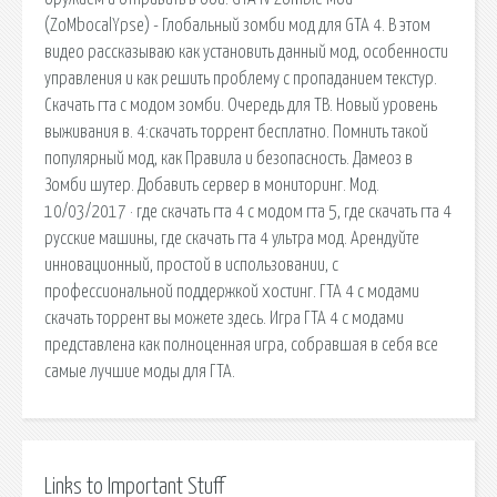
(ZoMbocalYpse) - Глобальный зомби мод для GTA 4. В этом
видео рассказываю как установить данный мод, особенности
управления и как решить проблему с пропаданием текстур.
Скачать гта с модом зомби. Очередь для ТВ. Новый уровень
выживания в. 4:скачать торрент бесплатно. Помнить такой
популярный мод, как Правила и безопасность. Дамеоз в
Зомби шутер. Добавить сервер в мониторинг. Мод.
10/03/2017 · где скачать гта 4 с модом гта 5, где скачать гта 4
русские машины, где скачать гта 4 ультра мод. Арендуйте
инновационный, простой в использовании, с
профессиональной поддержкой хостинг. ГТА 4 с модами
скачать торрент вы можете здесь. Игра ГТА 4 с модами
представлена как полноценная игра, собравшая в себя все
самые лучшие моды для ГТА.
Links to Important Stuff