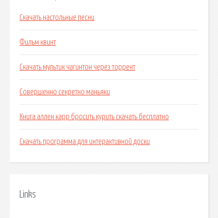
Скачать настольные песни
Фильм квинт
Скачать мультик чагинтон через торрент
Совершенно секретно маньяки
Книга аллен карр бросить курить скачать бесплатно
Скачать программа для интерактивной доски
Links