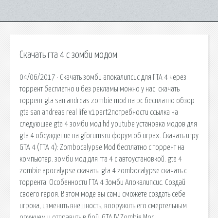
Скачать гта 4 с зомби модом
04/06/2017 · Скачать зомби апокалипсис для ГТА 4 через
торрент бесплатно и без рекламы можно у нас. скачать
торрент gta san andreas zombie mod на pc бесплатно обзор
gta san andreas real life v1part2потребности ссылка на
следующее gta 4 зомби мод hd youtube установка модов для
gta 4 обсуждение на gforumsru форум об играх. Скачать игру
GTA 4 (ГТА 4): Zombocalypse Mod бесплатно c торрент на
компьютер. зомби мод для гта 4 с автоустановкой. gta 4
zombie apocalypse скачать. gta 4 zombocalypse скачать с
торрента. Особенности ГТА 4 Зомби Апокалипсис. Создай
своего героя. В этом моде вы сами сможете создать себе
игрока, изменить внешность, вооружить его смертельным
оружием и отправить в бой. GTA IV Zombie Mod