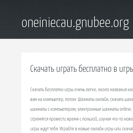
oneiniecau.gnubee.org
Скачать играть бесплатно в игр
Скачать бесплатно игры очень легко, около названия ка
вам на компьютер, потом. Шахматы онлайн, скачать шах
шахматы с компьютером, электронные шахматы online, 
стремятся провести время с пользой, изучая что-то нов
игры ждут тебя. Играйте в новые онлайн игры или скач