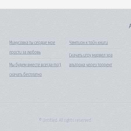
A
Минусовка ты сердце мое
Чампион к тойч книги
прости за любовь
Скачать игру марвел эра
Мы будем вместе всегда mp3
альтрона через торрент
скачать бесплатно
© Untitled. All rights reserved.