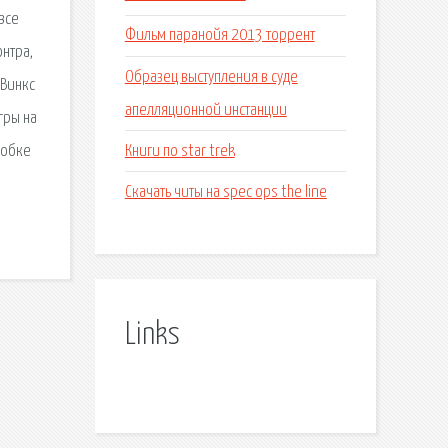
все
Фильм паранойя 2013 торрент
онтра,
Образец выступления в суде
 Винкс
апелляционной инстанции
гры на
Книги по star trek
робке
Скачать читы на spec ops the line
Links