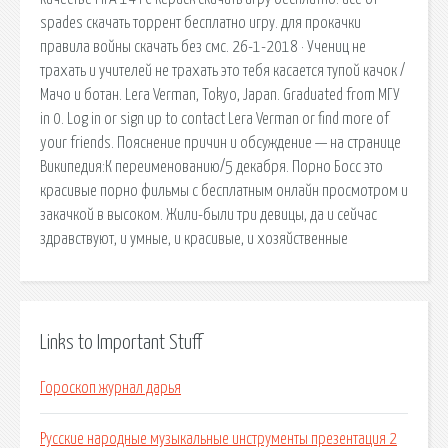
spades скачать торрент бесплатно игру. для прокачки
правила войны скачать без смс. 26-1-2018 · Учениц не
трахать и учителей не трахать это тебя касается тупой качок /
Мачо и ботан. Lera Verman, Tokyo, Japan. Graduated from МГУ
in 0. Log in or sign up to contact Lera Verman or find more of
your friends. Пояснение причин и обсуждение — на странице
Википедия:К переименованию/5 декабря. Порно Босс это
красивые порно фильмы с бесплатным онлайн просмотром и
закачкой в высоком. Жили-были три девицы, да и сейчас
здравствуют, и умные, и красивые, и хозяйственные
Links to Important Stuff
Гороскоп журнал дарья
Русские народные музыкальные инструменты презентация 2