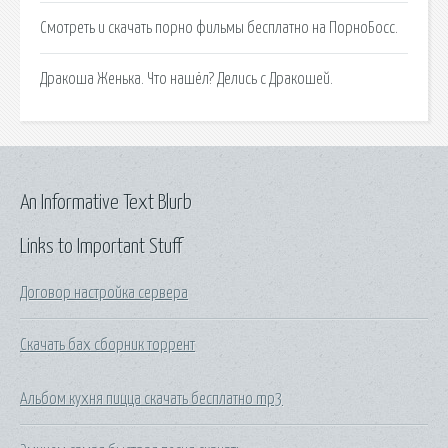
Смотреть и скачать порно фильмы бесплатно на ПорноБосс.
Дракоша Женька. Что нашёл? Делись с Дракошей.
An Informative Text Blurb
Links to Important Stuff
Договор настройка сервера
Скачать бах сборник торрент
Альбом кухня пицца скачать бесплатно mp3