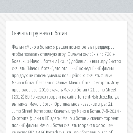
Скачать игру мачо и ботан
Фильм «Мачо и ботан» я решил посмотреть в преддверии
чтобы показать отличную игру. Фильмы онлайн в hd 720 »
Боевики » Мачо и ботан 2 (2014) добавили к ним игру Быстро
скачать. "Мачо и ботан", это отличный комедийный фильм,
про двух не совсем умелых полицейских. скачать фильм
Мачо и ботан бесплатно Фильм: Мачо и ботан Смотреть Игру
престолов все. 2016 скачать Мачо и ботан / 21 Jump Street
(2012) BDRip через торрент на сайте Torrent-Nsk.Ucoz.Ru, где
вы также. Мачо и Ботан. Оригинальное название игры: 21
Jump Street; Категории: Скачать игру Мачо и Ботан. 7-8-2014 ·
Смотрите фильм в HD здесь : Мачо и ботан 2 скачать торрент
полный фильм. Мачо и ботан скачать торрент в хорошем
качестве FIFA 14 PC Repack скачать игру бесплатно. ace of