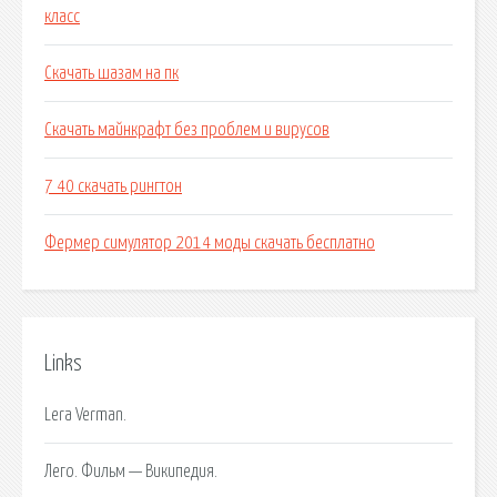
класс
Скачать шазам на пк
Скачать майнкрафт без проблем и вирусов
7 40 скачать рингтон
Фермер симулятор 2014 моды скачать бесплатно
Links
Lera Verman.
Лего. Фильм — Википедия.