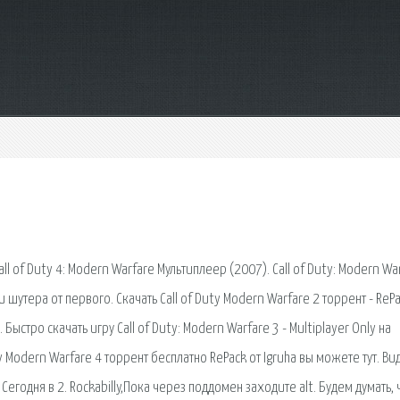
l of Duty 4: Modern Warfare Мультиплеер (2007). Call of Duty: Modern Wa
утера от первого. Скачать Call of Duty Modern Warfare 2 торрент - RePa
 Быстро скачать игру Call of Duty: Modern Warfare 3 - Multiplayer Only на
y Modern Warfare 4 торрент бесплатно RePack от Igruha вы можете тут. Ви
 Сегодня в 2. Rockabilly,Пока через поддомен заходите alt. Будем думать, 