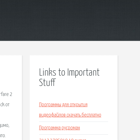
Links to Important
Stuff
rfare 2
ck от
Программы для открытия
видеофайлов скачать бесплатно
димо,
Программа русроман
что.