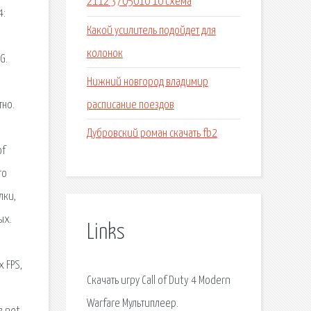
2112 3705010 10 схема
4:
Какой усилитель подойдет для
колонок
G.
Нижний новгород владимир
расписание поездов
тно.
Дубровский роман скачать fb2
of
го
лки,
ых.
Links
х FPS,
Скачать игру Call of Duty 4 Modern
Warfare Мультиплеер.