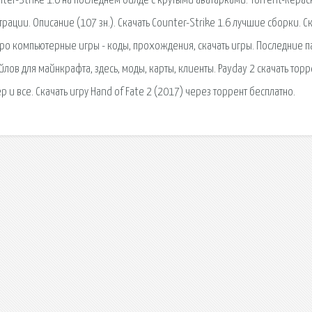
nter-Strike 1.6 на последнем билде с крутыми аватарками. Torrent-Repack
трации. Описание (107 зн.). Скачать Counter-Strike 1.6 лучшие сборки. С
се про компьютерные игры - коды, прохождения, скачать игры. Последние п
ов для майнкрафта, здесь, моды, карты, клиенты. Payday 2 скачать торр
 и все. Скачать игру Hand of Fate 2 (2017) через торрент бесплатно.