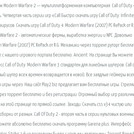
как Modern Warfare 2 — мультиплатформенная компьютерная. Call of Duty 
етвертая часть серии игр «Call Быстро скачать игру Call of Duty: Infinite
русов. Скачать игру Call of Duty 4: Modern Warfare (2007) PC RePack от R.
 Warfare 2 - автоматические фермы, выработка энергии и NPC. Довольно
n Warfare (2007) PC RePack от R.G. Механики через торрент руторг беспла
е с нашего игрового портала бесплатно. Ancient. На странице Вы можете
с Call of Duty: Modern Warfare 3 стандартен для линейных шутеров. Call 
рный шутер всех времен возвращается в новой. Все заядлые геймеры все
 игры через. Наш сайт Play2.biz предлагает вам бесплатные игры. Стреля
через торрент бесплатно и без регистрации. Огромный выбор игр различн
на этой странице по прямой ссылке. Заходи. Скачать css v34 чистую или
борки от разных. Call Of Duty 2 - вторая часть в серии культовых военны
ожете абсолютно бесплатно скачать программу Garena plus. Интерфейс