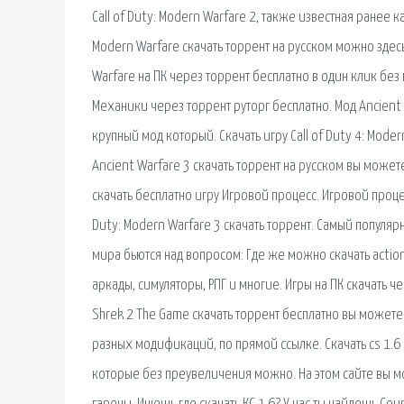
Call of Duty: Modern Warfare 2, также известная ранее 
Modern Warfare скачать торрент на русском можно здесь. Ч
Warfare на ПК через торрент бесплатно в один клик без ви
Механики через торрент руторг бесплатно. Мод Ancient
крупный мод который. Скачать игру Call of Duty 4: Moder
Ancient Warfare 3 скачать торрент на русском вы может
скачать бесплатно игру Игровой процесс. Игровой процес
Duty: Modern Warfare 3 скачать торрент. Самый популя
мира бьются над вопросом: Где же можно скачать action
аркады, симуляторы, РПГ и многие. Игры на ПК скачать 
Shrek 2 The Game скачать торрент бесплатно вы можете 
разных модификаций, по прямой ссылке. Скачать cs 1.6 с
которые без преувеличения можно. На этом сайте вы м