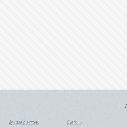
A
Лучшие рингтоны
Overkill 3