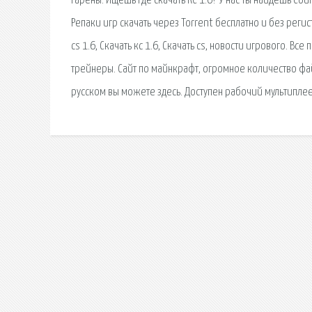
гарены. Ищешь где скачать КС 1.6? У нас ты найдешь Cou
Репаки игр скачать через Torrent бесплатно и без регис
cs 1.6, Скачать кс 1.6, Скачать cs, новости игрового. В
трейнеры. Сайт по майнкрафт, огромное количество файл
русском вы можете здесь. Доступен рабочий мультиплеер