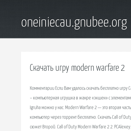
oneiniecau.gnubee.org
Скачать игру modern warfare 2
Комментарии Если Вам удалось скачать бесплатно игру Cal
– компьютерная игрушка в жанре «экшен» с элементами ш
Igruha можно у нас. Modern Warfare 2 — это вторая часть.
компьютер через торрент бесплатно. Скачать Call of Dut
сюжет Второй. Call of Duty Modern Warfare 2 2. PCAlexey.