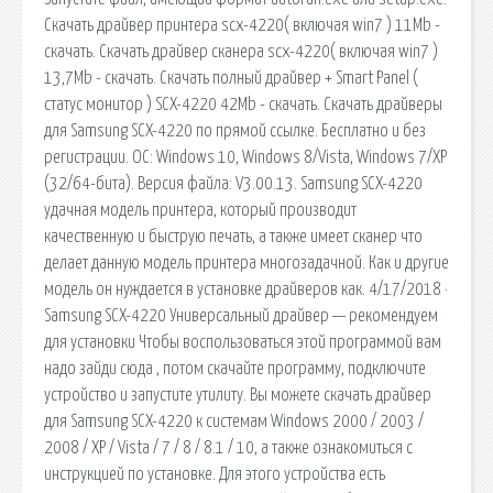
Скачать драйвер принтера scx-4220( включая win7 ) 11Mb -
скачать. Скачать драйвер сканера scx-4220( включая win7 )
13,7Mb - скачать. Скачать полный драйвер + Smart Panel (
статус монитор ) SCX-4220 42Mb - скачать. Скачать драйверы
для Samsung SCX-4220 по прямой ссылке. Бесплатно и без
регистрации. ОС: Windows 10, Windows 8/Vista, Windows 7/XP
(32/64-бита). Версия файла: V3.00.13. Samsung SCX-4220
удачная модель принтера, который производит
качественную и быструю печать, а также имеет сканер что
делает данную модель принтера многозадачной. Как и другие
модель он нуждается в установке драйверов как. 4/17/2018 ·
Samsung SCX-4220 Универсальный драйвер — рекомендуем
для установки Чтобы воспользоваться этой программой вам
надо зайди сюда , потом скачайте программу, подключите
устройство и запустите утилиту. Вы можете скачать драйвер
для Samsung SCX-4220 к системам Windows 2000 / 2003 /
2008 / XP / Vista / 7 / 8 / 8.1 / 10, а также ознакомиться с
инструкцией по установке. Для этого устройства есть