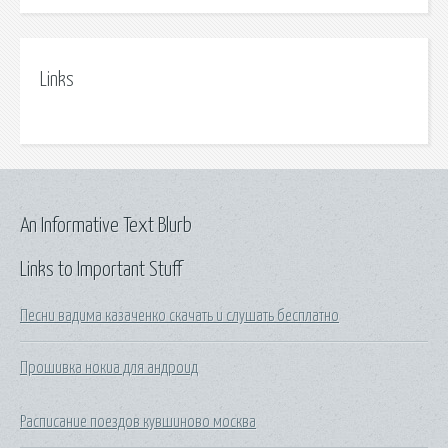
Links
An Informative Text Blurb
Links to Important Stuff
Песни вадима казаченко скачать и слушать бесплатно
Прошивка нокиа для андроид
Расписание поездов кувшиново москва