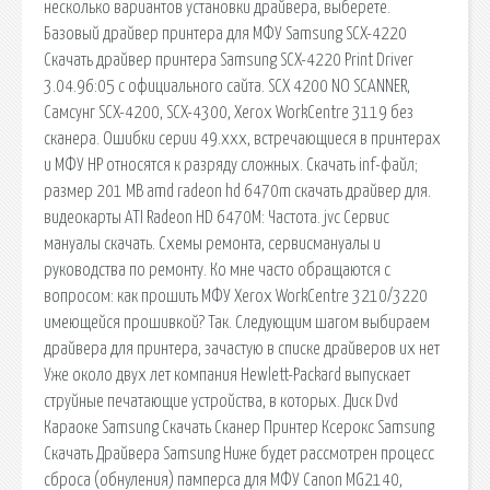
несколько вариантов установки драйвера, выберете.
Базовый драйвер принтера для МФУ Samsung SCX-4220
Скачать драйвер принтера Samsung SCX-4220 Print Driver
3.04.96:05 с официального сайта. SCX 4200 NO SCANNER,
Самсунг SCX-4200, SCX-4300, Xerox WorkCentre 3119 без
сканера. Ошибки серии 49.xxx, встречающиеся в принтерах
и МФУ HP относятся к разряду сложных. Скачать inf-файл;
размер 201 MB amd radeon hd 6470m скачать драйвер для.
видеокарты ATI Radeon HD 6470M: Частота. jvc Сервис
мануалы скачать. Схемы ремонта, сервисмануалы и
руководства по ремонту. Ко мне часто обращаются с
вопросом: как прошить МФУ Xerox WorkCentre 3210/3220
имеющейся прошивкой? Так. Следующим шагом выбираем
драйвера для принтера, зачастую в списке драйверов их нет
Уже около двух лет компания Hewlett-Packard выпускает
струйные печатающие устройства, в которых. Диск Dvd
Караоке Samsung Скачать Сканер Принтер Ксерокс Samsung
Скачать Драйвера Samsung Ниже будет рассмотрен процесс
сброса (обнуления) памперса для МФУ Canon MG2140,