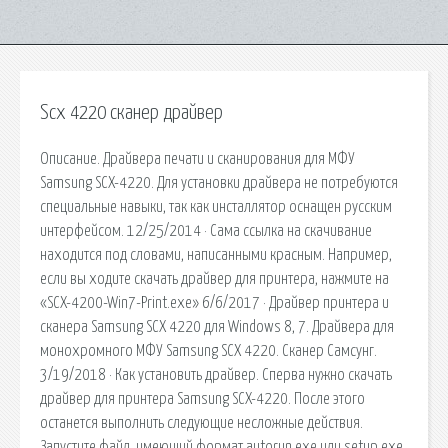
Scx 4220 сканер драйвер
Описание. Драйвера печати и сканирования для МФУ
Samsung SCX-4220. Для установки драйвера не потребуются
специальные навыки, так как инсталлятор оснащен русским
интерфейсом. 12/25/2014 · Сама ссылка на скачивание
находится под словами, написанными красным. Например,
если вы ходите скачать драйвер для принтера, нажмите на
«SCX-4200-Win7-Print.exe» 6/6/2017 · Драйвер принтера и
сканера Samsung SCX 4220 для Windows 8, 7. Драйвера для
монохромного МФУ Samsung SCX 4220. Сканер Самсунг.
3/19/2018 · Как установить драйвер. Сперва нужно скачать
драйвер для принтера Samsung SCX-4220. После этого
останется выполнить следующие несложные действия.
Запустите файл, имеющий формат autorun.exe или setup.exe.