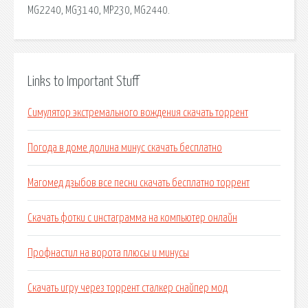
MG2240, MG3140, MP230, MG2440.
Links to Important Stuff
Симулятор экстремального вождения скачать торрент
Погода в доме долина минус скачать бесплатно
Магомед дзыбов все песни скачать бесплатно торрент
Скачать фотки с инстаграмма на компьютер онлайн
Профнастил на ворота плюсы и минусы
Скачать игру через торрент сталкер снайпер мод