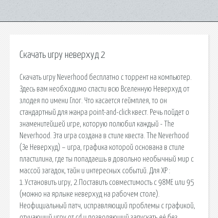
Скачать игру неверхуд 2
Скачать игру Neverhood бесплатно c торрент на компьютер.
Здесь вам необходимо спасти всю Вселенную Неверхуд от
злодея по имени Глог. Что касается геймплея, то он
стандартный для жанра point-and-click квест. Речь пойдет о
знаменитейшей игре, которую полюбил каждый - The
Neverhood. Эта игра создана в стиле квеста. The Neverhood
(Зе Неверхуд) – игра, графика которой основана в стиле
пластилина, где ты попадаешь в довольно необычный мир с
массой загадок, тайн и интересных событий. Для ХР :
1.Установить игру, 2.Поставить совместимость с 98МЕ или 95
(можно на ярлыке неверхуд на рабочем столе).
Неофициальный патч, исправляющий проблемы с графикой,
отучающий игру от cd и позволяющий запускать её без