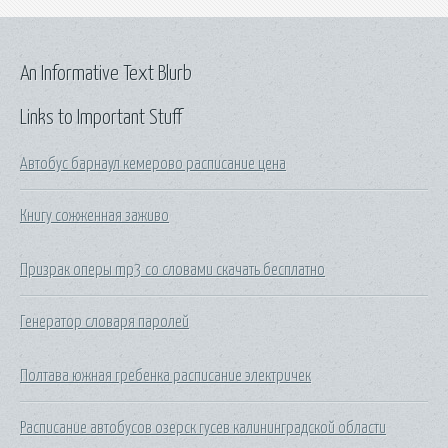
An Informative Text Blurb
Links to Important Stuff
Автобус барнаул кемерово расписание цена
Книгу сожженная заживо
Призрак оперы mp3 со словами скачать бесплатно
Генератор словаря паролей
Полтава южная гребенка расписание электричек
Расписание автобусов озерск гусев калининградской области