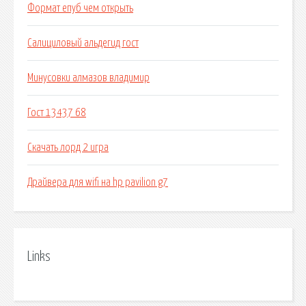
Формат епуб чем открыть
Салициловый альдегид гост
Минусовки алмазов владимир
Гост 13437 68
Скачать лорд 2 игра
Драйвера для wifi на hp pavilion g7
Links