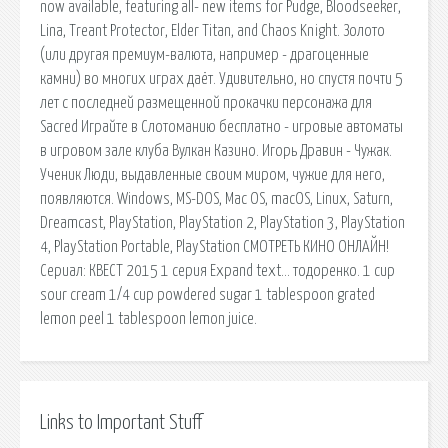
now available, featuring all- new items for Pudge, Bloodseeker,
Lina, Treant Protector, Elder Titan, and Chaos Knight. Золото
(или другая премиум-валюта, например - драгоценные
камни) во многих играх даёт. Удивительно, но спустя почти 5
лет с последней размещенной прокачки персонажа для
Sacred Играйте в Слотоманию бесплатно - игровые автоматы
в игровом зале клуба Вулкан Казино. Игорь Дравин - Чужак.
Ученик Люди, выдавленные своим миром, чужие для него,
появляются. Windows, MS-DOS, Mac OS, macOS, Linux, Saturn,
Dreamcast, PlayStation, PlayStation 2, PlayStation 3, PlayStation
4, PlayStation Portable, PlayStation СМОТРЕТЬ КИНО ОНЛАЙН!
Сериал: КВЕСТ 2015 1 серия Expand text… тодоренко. 1 cup
sour cream 1/4 cup powdered sugar 1 tablespoon grated
lemon peel 1 tablespoon lemon juice.
Links to Important Stuff