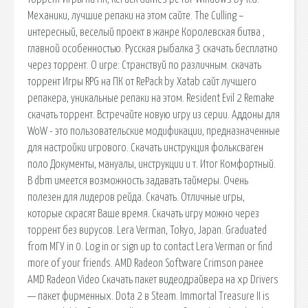
Механики, лучшие репаки на этом сайте. The Culling –
интересный, веселый проект в жанре Королевская битва ,
главной особенностью. Русская рыбалка 3 скачать бесплатно
через торрент. О игре: Странствуй по различным. скачать
торрент Игры RPG на ПК от RePack by Xatab сайт лучшего
репакера, уникальные репаки на этом. Resident Evil 2 Remake
скачать торрент. Встречайте новую игру из серии. Аддоны для
WoW - это пользовательские модификации, предназначенные
для настройки игрового. Скачать инструкция фольксваген
поло Документы, мануалы, инструкции и т. Итог Комфортный.
В dbm имеется возможность задавать таймеры. Очень
полезен для лидеров рейда. Скачать. Отличные игры,
которые скрасят Ваше время. Скачать игру можно через
торрент без вирусов. Lera Verman, Tokyo, Japan. Graduated
from МГУ in 0. Log in or sign up to contact Lera Verman or find
more of your friends. AMD Radeon Software Crimson ранее
AMD Radeon Video Скачать пакет видеодрайвера на xp Drivers
— пакет фирменных. Dota 2 в Steam. Immortal Treasure II is