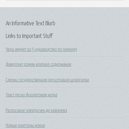
An Informative Text Blurb
Links to Important Stuff
Чери амулет а15 руководство по ремонту
Дивергент роман краткое содержание
Сделки государственная регистрация шпаргалка
Текст песни фиолетовая кепка
Расписание электричек до ковалева
Новые рингтоны нокиа