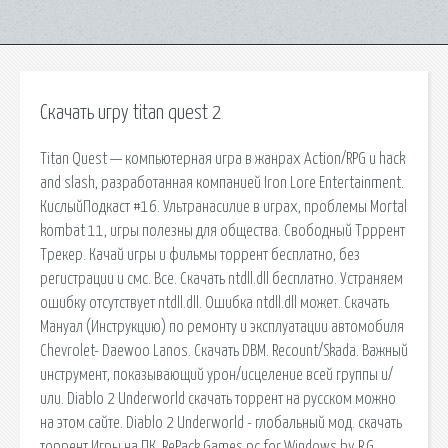
Скачать игру titan quest 2
Titan Quest — компьютерная игра в жанрах Action/RPG и hack
and slash, разработанная компанией Iron Lore Entertainment.
КислыйПодкаст #16. Ультранасилие в играх, проблемы Mortal
kombat 11, игры полезны для общества. Свободный Трррент
Трекер. Качай игры и фильмы торрент бесплатно, без
регистрации и смс. Все. Скачать ntdll.dll бесплатно. Устраняем
ошибку отсутствует ntdll.dll. Ошибка ntdll.dll может. Скачать
Мануал (Инструкцию) по ремонту и эксплуатации автомобиля
Chevrolet- Daewoo Lanos. Скачать DBM. Recount/Skada. Важный
инструмент, показывающий урон/исцеление всей группы и/
или. Diablo 2 Underworld скачать торрент на русском можно
на этом сайте. Diablo 2 Underworld - глобальный мод. скачать
торрент Игры на ПК, RePack Games pc for Windows by R.G.