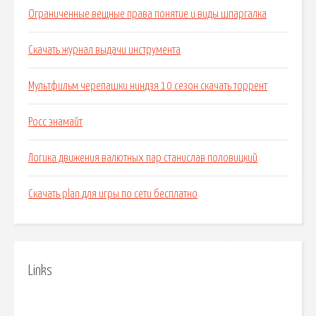
Ограниченные вещные права понятие и виды шпаргалка
Скачать журнал выдачи инструмента
Мультфильм черепашки ниндзя 10 сезон скачать торрент
Росс энамайт
Логика движения валютных пар станислав половицкий
Скачать plan для игры по сети бесплатно
Links