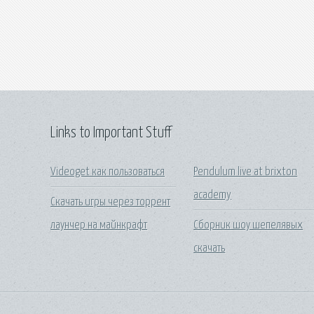
Links to Important Stuff
Videoget как пользоваться
Pendulum live at brixton
academy
Скачать игры через торрент
лаунчер на майнкрафт
Сборник шоу шепелявых
скачать