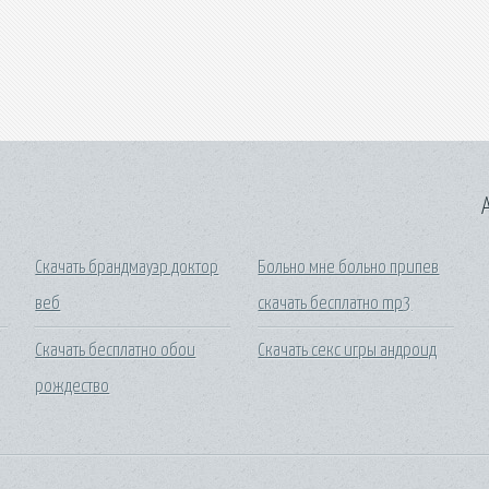
A
Скачать брандмауэр доктор
Больно мне больно припев
веб
скачать бесплатно mp3
Скачать бесплатно обои
Скачать секс игры андроид
рождество