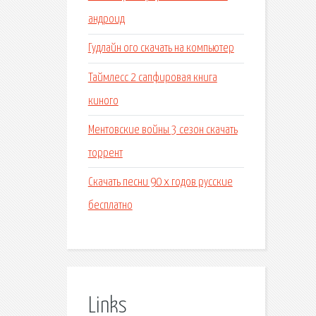
андроид
Гудлайн ого скачать на компьютер
Таймлесс 2 сапфировая книга
киного
Ментовские войны 3 сезон скачать
торрент
Скачать песни 90 х годов русские
бесплатно
Links