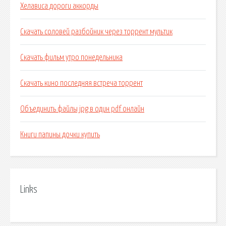
Хелависа дороги аккорды
Скачать соловей разбойник через торрент мультик
Скачать фильм утро понедельника
Скачать кино последняя встреча торрент
Объединить файлы jpg в один pdf онлайн
Книги папины дочки купить
Links