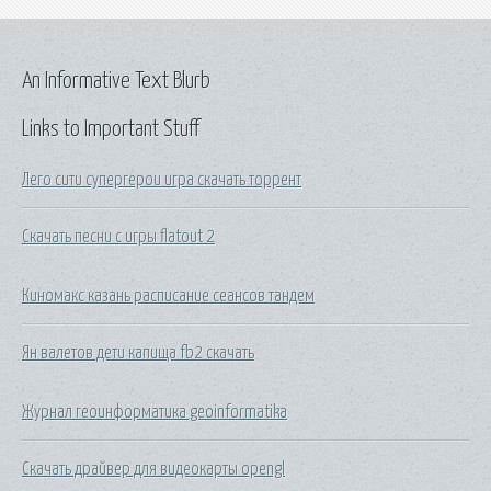
An Informative Text Blurb
Links to Important Stuff
Лего сити супергерои игра скачать торрент
Скачать песни с игры flatout 2
Киномакс казань расписание сеансов тандем
Ян валетов дети капища fb2 скачать
Журнал геоинформатика geoinformatika
Скачать драйвер для видеокарты opengl