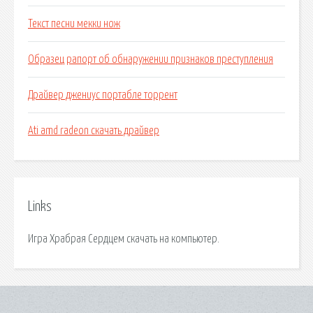
Текст песни мекки нож
Образец рапорт об обнаружении признаков преступления
Драйвер джениус портабле торрент
Ati amd radeon скачать драйвер
Links
Игра Храбрая Сердцем скачать на компьютер.