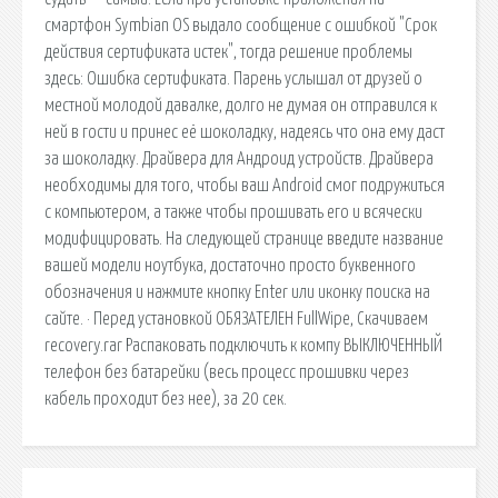
смартфон Symbian OS выдало сообщение с ошибкой "Срок
действия сертификата истек", тогда решение проблемы
здесь: Ошибка сертификата. Парень услышал от друзей о
местной молодой давалке, долго не думая он отправился к
ней в гости и принес её шоколадку, надеясь что она ему даст
за шоколадку. Драйвера для Андроид устройств. Драйвера
необходимы для того, чтобы ваш Android смог подружиться
с компьютером, а также чтобы прошивать его и всячески
модифицировать. На следующей странице введите название
вашей модели ноутбука, достаточно просто буквенного
обозначения и нажмите кнопку Enter или иконку поиска на
сайте. · Перед установкой ОБЯЗАТЕЛЕН FullWipe, Скачиваем
recovery.rar Распаковать подключить к компу ВЫКЛЮЧЕННЫЙ
телефон без батарейки (весь процесс прошивки через
кабель проходит без нее), за 20 сек.