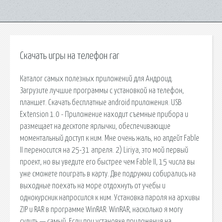
Скачать игры на телефон rar
Каталог самых полезных приложений для Андроид.
Загрузите лучшие программы с установкой на телефон,
планшет. Скачать бесплатные android приложения. USB
Extension 1.0 - Приложение находит съемные прибора и
размещает на десктопе ярлычки, обеспечивающие
моментальный доступ к ним. Мне очень жаль, но апдейт Fable
II переносится на 25-31 апреля. 2) Liriya, это мой первый
проект, но вы уведите его быстрее чем Fable II, 15 числа вы
уже сможете поиграть в карту. Две подружки собирались на
выходные поехать на море отдохнуть от учебы и
однокурсник напросился к ним. Установка пароля на архивы
ZIP и RAR в программе WinRAR. WinRAR, насколько я могу
судить — самый. Если при установке приложения на