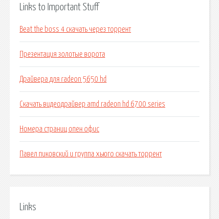
Links to Important Stuff
Beat the boss 4 скачать через торрент
Презентация золотые ворота
Драйвера для radeon 5650 hd
Скачать видеодрайвер amd radeon hd 6700 series
Номера страниц опен офис
Павел пиковский и группа хьюго скачать торрент
Links