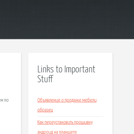
Links to Important
Stuff
ем по
Объявление о продаже мебели
образец
Как переустановить прошивку
андроид на планшете