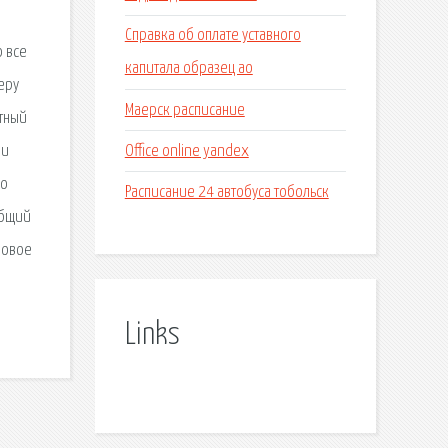
Справка об оплате уставного
о все
капитала образец ао
еру
Маерск расписание
стный
Office online yandex
ли
но
Расписание 24 автобуса тобольск
общий
ровое
Links