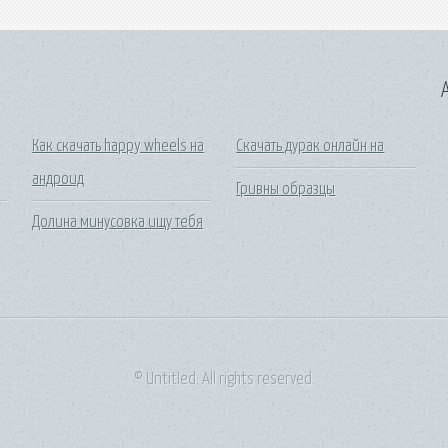
A
Как скачать happy wheels на
Скачать дурак онлайн на
андроид
Гривны образцы
Долина минусовка ищу тебя
© Untitled. All rights reserved.