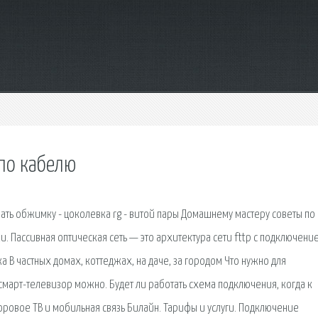
по кабелю
ать обжимку - цоколевка rg - витой пары Домашнему мастеру советы по
и. Пассивная оптическая сеть — это архитектура сети fttp с подключени
 В частных домах, коттеджах, на даче, за городом Что нужно для
 смарт-телевизор можно. Будет ли работать схема подключения, когда к
фровое ТВ и мобильная связь Билайн. Тарифы и услуги. Подключение