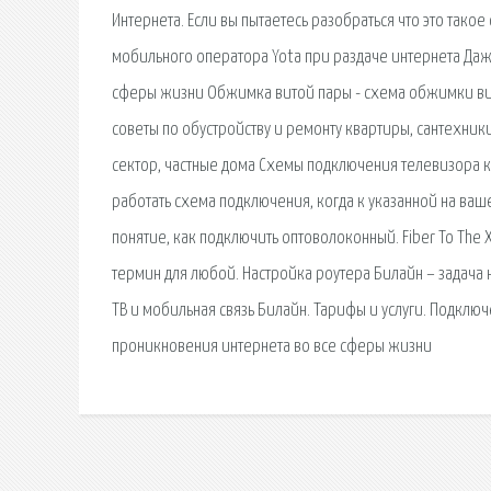
Интернета. Если вы пытаетесь разобраться что это такое
мобильного оператора Yota при раздаче интернета Даж
сферы жизни Обжимка витой пары - схема обжимки вилк
советы по обустройству и ремонту квартиры, сантехники
сектор, частные дома Схемы подключения телевизора к 
работать схема подключения, когда к указанной на ваше
понятие, как подключить оптоволоконный. Fiber To The X
термин для любой. Настройка роутера Билайн – задача
ТВ и мобильная связь Билайн. Тарифы и услуги. Подклю
проникновения интернета во все сферы жизни