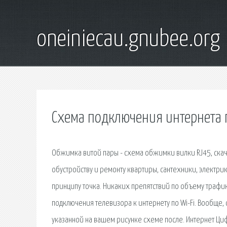
oneiniecau.gnubee.org
Схема подключения интернета 
Обжимка витой пары - схема обжимки вилки RJ45, скач
обустройству и ремонту квартиры, сантехники, электрик
принципу точка. Никаких препятствий по объему трафика
подключения телевизора к интернету по Wi-Fi. Вообще,
указанной на вашем рисунке схеме после. Интернет Ци