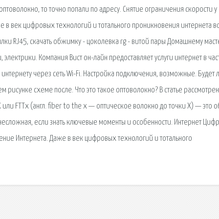
 оптоволокно, то точно попали по адресу. Снятие ограничения скорости у
е в век цифровых технологий и тотального проникновения интернета в
и RJ45, скачать обжимку - цоколевка rg - витой пары Домашнему маст
, электрики. Компания Вист он-лайн предоставляет услуги интернет в ча
интернету через сеть Wi-Fi. Настройка подключения, возможные. Будет 
м рисунке схеме после. Что это такое оптоволокно? В статье рассмотре
 или FTTx (англ. fiber to the x — оптическое волокно до точки X) — это 
 несложная, если знать ключевые моменты и особенности. Интернет Циф
чение Интернета. Даже в век цифровых технологий и тотального