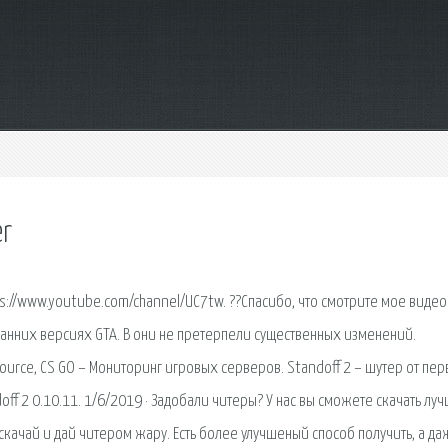
er
ps://www.youtube.com/channel/UC7tw. ??Спасибо, что смотрите мое видео
в ранних версиях GTA. В они не претерпели существенных изменений.
ource, CS GO – Мониторинг игровых серверов. Standoff 2 – шутер от пер
doff 2 0.10.11. 1/6/2019 · Задобали читеры? У нас вы сможете скачать лу
скачай и дай читером жару. Есть более улучшеный способ получить, а да