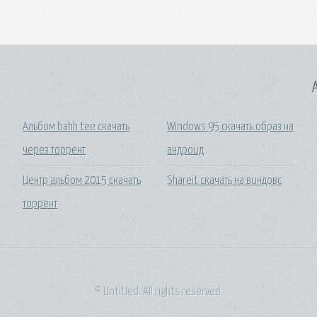
A
Альбом bahh tee скачать
Windows 95 скачать образ на
через торрент
андроид
Центр альбом 2015 скачать
Shareit скачать на виндовс
торрент
© Untitled. All rights reserved.