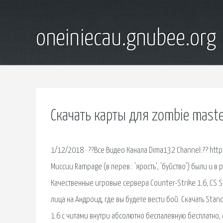
oneiniecau.gnubee.org
Скачать карты для zombie mast
1/12/2018 · ??Все Видео Канала Dima132 Channel:?? htt
Миссии Rampage (в перев.: 'ярость', 'буйство') были и 
Качественные игровые сервера Counter-Strike 1.6, CS S
лица на Андроид, где вы будете вести бой. Скачать Stan
1.6 с читами внутри абсолютно беспалевную бесплатно, 