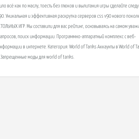
ло всё как по маслу, тоесть без глюков и вылитания игры сделайте след
0. Уникальная и эффективная раскрутка серверов css v90 нового покол
ТОЛЬНЫХ ИГР. Мы составили для вас рейтинг, основываясь на самом ува
 запросов, поиск информации. Программно-аппаратный комплекс с веб-
рмации в интернете. Категория: World of Tanks Аккаунты в World of Ta
 Запрещенные моды для world of tanks.