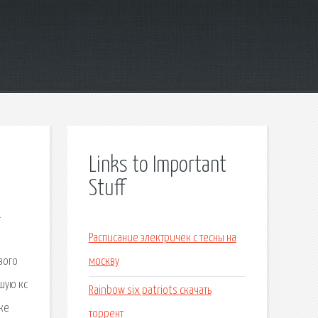
Links to Important
Stuff
.
Расписание электричек с тесны на
вого
москву
чшую кс
Rainbow six patriots скачать
же
торрент