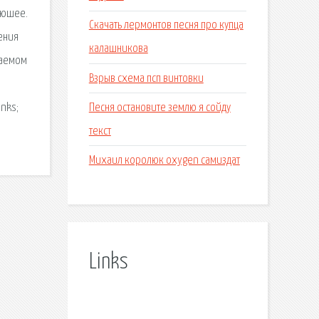
уюшее.
Скачать лермонтов песня про купца
ения
калашникова
жаемом
Взрыв схема псп винтовки
Песня остановите землю я сойду
nks;
текст
Михаил королюк oxygen самиздат
Links