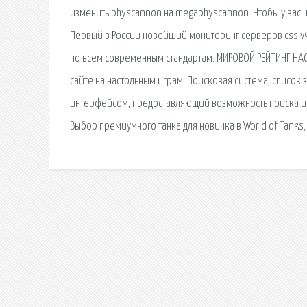
изменить physcannon на megaphyscannon. Чтобы у вас ш
Первый в России новейший мониторинг серверов css v9
по всем современным стандартам. МИРОВОЙ РЕЙТИНГ НАС
сайте на настольным играм. Поисковая сиcтема, список
интерфейсом, предоставляющий возможность поиска инфо
Выбор премиумного танка для новичка в World of Tanks;