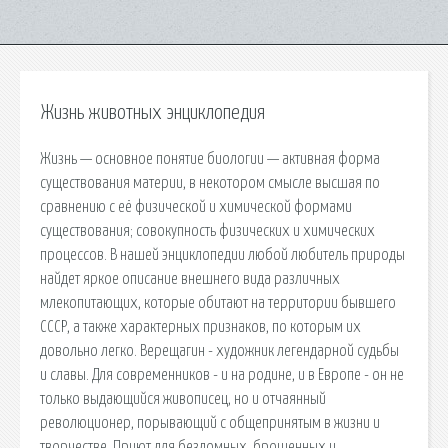
Жизнь животных энциклопедия
Жизнь — основное понятие биологии — активная форма
существования материи, в некотором смысле высшая по
сравнению с её физической и химической формами
существования; совокупность физических и химических
процессов. В нашей энциклопедии любой любитель природы
найдет яркое описание внешнего вида различных
млекопитающих, которые обитают на территории бывшего
СССР, а также характерных признаков, по которым их
довольно легко. Верещагин - художник легендарной судьбы
и славы. Для современников - и на родине, и в Европе - он не
только выдающийся живописец, но и отчаянный
революционер, порывающий с общепринятым в жизни и
творчестве. Приют для бездомных, брошенных и