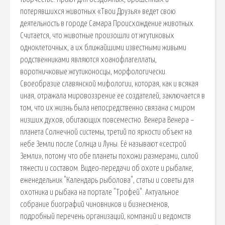
потерявшихся животных «Твои Друзья» ведет свою
деятельность в городе Самара Происхождение животных.
Считается, что животные произошли от жгутиковых
одноклеточных, а их ближайшими известными живыми
родственниками являются хоанофлагеллаты,
воротничковые жгутиконосцы, морфологически.
Своеобразие славянской мифологии, которая, как и всякая
иная, отражала мировоззрение ее создателей, заключается в
том, что их жизнь была непосредственно связана с миром
низших духов, обитающих повсеместно. Венера Венера –
планета Солнечной системы, третий по яркости объект на
небе Земли после Солнца и Луны. Её называют «сестрой
Земли», потому что обе планеты похожи размерами, силой
тяжести и составом. Видео-передачи об охоте и рыбалке,
еженедельник "Календарь рыболова", статьи и советы для
охотника и рыбака на портале "Трофей". Актуальное
собрание биографий чиновников и бизнесменов,
подробный перечень организаций, компаний и ведомств