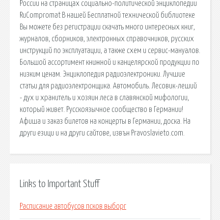
России на страницах социально-политической энциклопедии
RuCompromat В нашей Бесплатной технической библиотеке
Вы можете без регистрации скачать много интересных книг,
журналов, сборников, электронных справочников, русских
инструкций по эксплуатации, а также схем и сервис-мануалов.
Большой ассортимент книжной и канцелярской продукции по
низким ценам. Энциклопедия радиоэлектроники. Лучшие
статьи для радиоэлектронщика. Автомобиль. Лесовик-леший
- дух и хранитель и хозяин леса в славянской мифологии,
который живет. Русскоязычное сообщество в Германии!
Афиша и заказ билетов на концерты в Германии, доска. На
други езици и на други сайтове, извън Pravoslavieto.com.
Links to Important Stuff
Расписание автобусов псков выборг