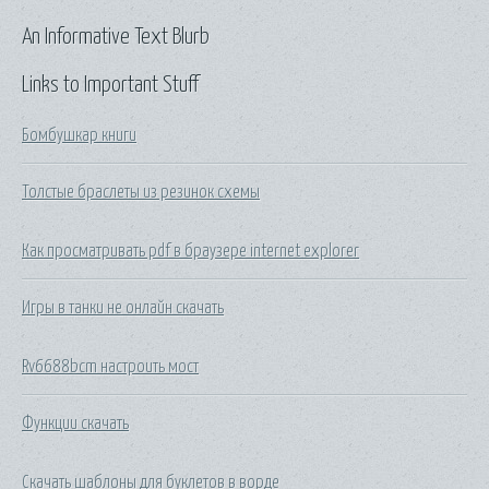
An Informative Text Blurb
Links to Important Stuff
Бомбушкар книги
Толстые браслеты из резинок схемы
Как просматривать pdf в браузере internet explorer
Игры в танки не онлайн скачать
Rv6688bcm настроить мост
Функции скачать
Скачать шаблоны для буклетов в ворде