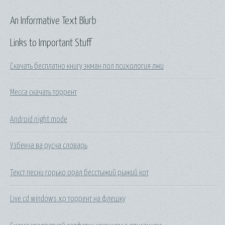
An Informative Text Blurb
Links to Important Stuff
Скачать бесплатно книгу экман пол психология лжи
Месса скачать торрент
Android night mode
Узбекча ва русча словарь
Текст песни горько орал бесстыжий рыжий кот
Live cd windows xp торрент на флешку