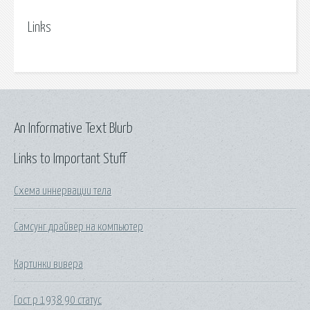
Links
An Informative Text Blurb
Links to Important Stuff
Схема иннервации тела
Самсунг драйвер на компьютер
Картинки вивера
Гост р 1938 90 статус