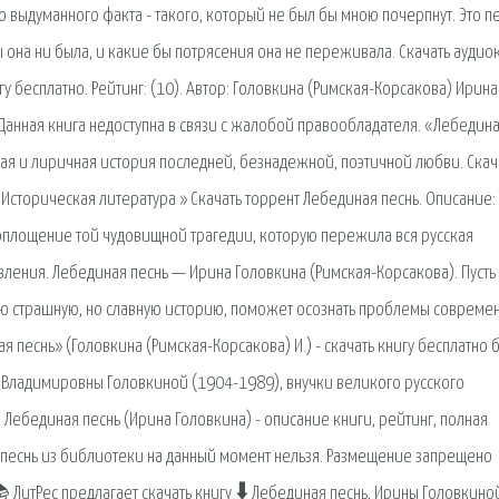
 выдуманного факта - такого, который не был бы мною почерпнут. Это пе
ы она ни была, и какие бы потрясения она не переживала. Скачать аудио
гу бесплатно. Рейтинг: (10). Автор: Головкина (Римская-Корсакова) Ирина
 Данная книга недоступна в связи с жалобой правообладателя. «Лебедин
ая и лиричная история последней, безнадежной, поэтичной любви. Скач
/ Историческая литература » Скачать торрент Лебединая песнь. Описание:
воплощение той чудовищной трагедии, которую пережила вся русская
вления. Лебединая песнь — Ирина Головкина (Римская-Корсакова). Пусть 
ою страшную, но славную историю, поможет осознать проблемы современ
песнь» (Головкина (Римская-Корсакова) И.) - скачать книгу бесплатно 
ы Владимировны Головкиной (1904-1989), внучки великого русского
ебединая песнь (Ирина Головкина) - описание книги, рейтинг, полная
я песнь из библиотеки на данный момент нельзя. Размещение запрещено
 ЛитРес предлагает скачать книгу 🠳 Лебединая песнь, Ирины Головкино