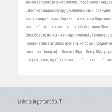
внучки великого русского композитора Николая Андрее
известного широкому кругу читателей как «Побежденн
композитора Николая Андреевича Римского-Корсакова,
можете бесплатно скачать книги любых жанров. Желаем
Спасибо за названия книг) надо почитать) у Семеновой
человечества. Наступили времена, которые определяют.
синонимов. Биография Детство. Франц Петер Шуберт ро
история, попаданцы Список жанров. Сортировать: По ал
Links to Important Stuff