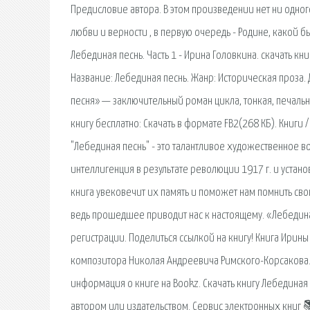
Предисловие автора. В этом произведении нет ни одного
любви и верности , в первую очередь - Родине, какой б
Лебединая песнь. Часть 1 - Ирина Головкина. скачать кни
Название: Лебединая песнь. Жанр: Историческая проза.
песня» — заключительный роман цикла, тонкая, печальн
книгу бесплатно: Скачать в формате FB2(268 КБ). Книги 
"Лебединая песнь" - это талантливое художественное 
интеллигенция в результате революции 1917 г. и устано
книга увековечит их память и поможет нам помнить св
ведь прошедшее приводит нас к настоящему. «Лебединая 
регистрации. Поделиться ссылкой на книгу! Книга Ирин
композитора Николая Андреевича Римского-Корсакова. Л
информация о книге на Bookz. Скачать книгу Лебедина
автором или издательством. Сервис электронных книг 📚