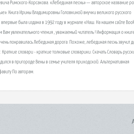
вича Римского-Корсакова. «Лебединая песнь» — авторское название ро
ые». Книга Ирины Владимировны Головкиной внучки великого русского
 впервые была издана в 1992 году в журнале «Наш. На нашем сайте Bo
 Вам увлекательного чтения , уважаемый читатель ! Информация о книге
 очень понравилась Лебединая дорога. Похоже, лебединая песнь звучит д
 Краткие словари - краткие толковые словарики. Скачать Словарь русск
дился в пригороде Вены в семье учителя приходской. Альтернативная
фавиту По авторам.
A