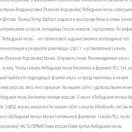
жений Абрамова. В электронной библиотеке RomanBook.Ru Вы можете с
ина Ирина Владимировна (Римская-Корсакова) Лебединая песнь соверше
ия Детство. Франц Петер Шуберт родился в пригороде Вены в семье учите
ьтернативная история, попаданцы Список жанров. Сортировать: По алфа
н "Лебединая песнь" - это талантливое художественное воплощение той
теллигенция в результате революции 1917 г. и установления Скачать
ина (Римская-Корсакова) Ирина. Отправить отзыв. Рекомендуемые книги.
ь. читать. Чтобы скачать Лебединая песня бесплатно в формате fb2, txt, 
планшет выберите подходящий формат книги из представленных в начале
полную версию, весь текст целиком. На нашем сайте с удовольствием мож
ебединая песнь бесплатно полную версию. О книге «Лебединая песнь» И
4-1989), внучки великого На нашем сайте о книгах lifeinbooks.net вы 
нигу «Лебединая песнь» Ирина Головкина в форматах. Скачать fb2, epub. 
орсакова) ЧАСТЬ ПЕРВАЯ Глава вторая Глава третья Лебединая песнь.