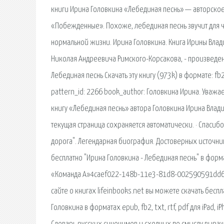
книги Ирина Головкина «Лебединая песнь» — авторское
«Побежденные». Похоже, лебединая песнь звучит для ч
нормальной жизни. Ирина Головкина. Книга Ирины Вла
Николая Андреевича Римского-Корсакова, - произведени
Лебединая песнь Скачать эту книгу (973k) в формате: fb2 , 
pattern_id: 2266 book_author: Головкина Ирина. Уваж
книгу «Лебединая песнь» автора Головкина Ирина Влади
текущая страница сохраняется автоматически. · Спасибо
дорога". Легендарная биография. Достоверных источни
бесплатно "Ирина Головкина - Лебединая песнь" в формат
«Команда А»4caef022-148b-11e3-81d8-002590591dd6, г
сайте о книгах lifeinbooks.net вы можете скачать бесп
Головкина в форматах epub, fb2, txt, rtf, pdf для iPad, 