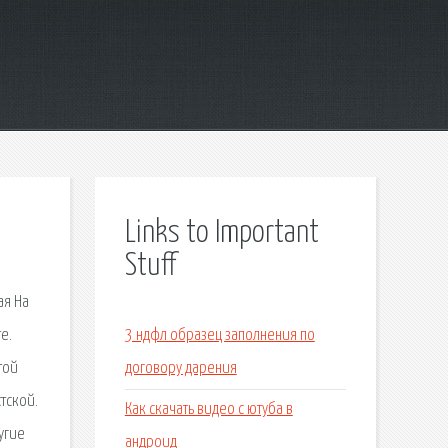
Links to Important
Stuff
ая На
е.
3 ндфл образец заполнения по
той
договору дарения
тской.
Как скачать видео с ютуба в
угие
андроид