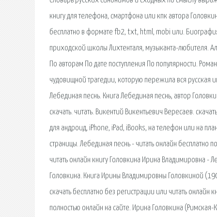
Словарь русских синонимов и сходных по смыслу выра
книгу для телефона, смартфона или кпк автора Головк
бесплатно в формате fb2, txt, html, mobi или. Биограф
приходской школы Лихтенталя, музыканта-любителя. Ал
По авторам По дате поступления По популярности. Рома
чудовищной трагедии, которую пережила вся русская ин
Лебединая песнь. Книга Лебединая песнь, автор Головк
cкачать. читать. Викентий Викентьевич Вересаев. cкачат
для андроид, iPhone, iPad, iBooks, на телефон или на 
страницы. Лебединая песнь - читать онлайн бесплатно 
читать онлайн книгу Головкина Ирина Владимировна - Л
Головкина. Книга Ирины Владимировны Головкиной (190
скачать бесплатно без регистрации или читать онлайн к
полностью онлайн на сайте. Ирина Головкина (Римская-К