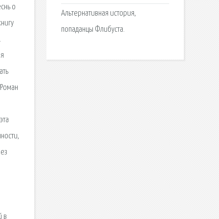
снь о
Альтернативная история,
книгу
попаданцы Флибуста.
.
ая
ать
 Роман
эта
ности,
без
й в