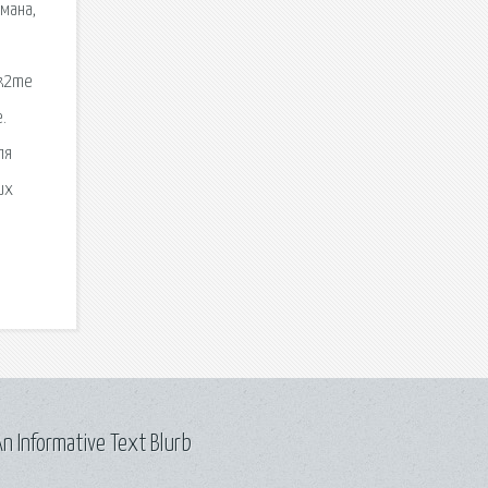
мана,
ok2me
.
ля
их
n Informative Text Blurb