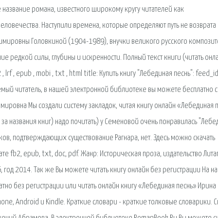
 название романа, известного широкому кругу читателей как
еловечества. Наступили времена, которые определяют путь не возврата 
димировны Головкиной (1904-1989), внучки великого русского компози
е редкой силы, глубины и искренности. Полный текст книги (читать онла
lrf , epub , mobi , txt , html title: Купить книгу "Лебединая песнь": feed_i
аемый читатель, в нашей электронной библиотеке вы можете бесплатно с
мировна Мы создали систему закладок, читая книгу онлайн «Лебединая п
 за названия книг) надо почитать) у Семеновой очень понравилась "Лебе
ков, подтверждающих существование Рагнара, нет. Здесь можно скачать
е fb2, epub, txt, doc, pdf. Жанр: Историческая проза, издательство Лита
од 2014. Так же Вы можете читать книгу онлайн без регистрации На н
латно без регистрации или читать онлайн книгу «Лебединая песнь» Ирина
iPhone, Android и Kindle. Краткие словари - краткие толковые словарики. 