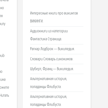
качать
нно
Интересные книги про викингов
ля
ВИКИНГИ.
виту
Аудиокниги из категории
Фантастика Страница.
Рагнар Лодброк — Википедия.
epub
Словари Словарь синонимов.
Шуберт, Франц — Википедия.
но
Альтернативная история,
рина
попаданцы Флибуста.
можете
Читать
Альтернативная история,
попаданцы Флибуста.