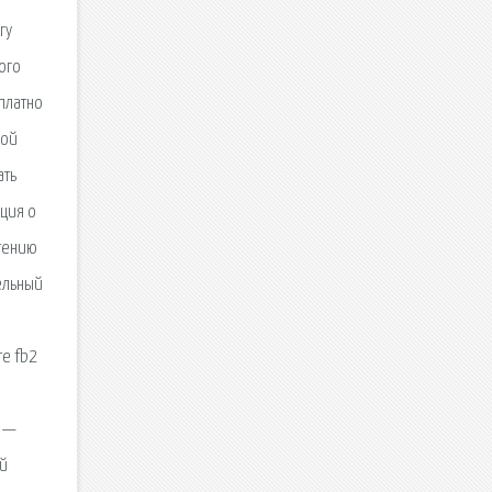
гу
ого
платно
ной
ать
ция о
чтению
ельный
те fb2
» —
ой