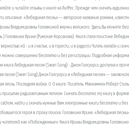
вляйте и читайте отзывы о книге на ЛитРес. Прежде чем скачать аудиокни
очти описание: «Лебединая песнь» — авторское название романа, известн
Ирины Владимировны Головкиной внучки великого. Здесь Вы можете бес
ь ) Головкина Ирина (Римская-Корсакова). Книга стала поистине Лебеди
ерностью ей - и в счастье, и в горести, и в радости Читать онлайн и скач
те можно совершенно бесплатно и без регистрации. Подробная информа
ая книга Лебединая песня (Swan Song) - Джон Голсуорси доступна к про
иная песня (Swan Song) Джон Голсуорси в «Лебединая песня» — заключит
ная песнь. Последняя война. 0. О книге. Писатель: Маккаммон Роберт Стиль
 присыпан радиоактивным пеплом. Скачать бесплатно эту книгу в форма
сайтом, найти и скачать нужные Вам электронные книги бесплатно и без
юбившегося героя в строку поиска. Головкина Ирина. «Лебединая песнь
гу читателей как «Побежденные». Книга Ирины Владимировны Головкин