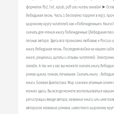
форматах fb2, txt, epub, pdf или читать онлайн! ➤ Оста
Лебединая песнь. Часть 1 бесплатно торрент в mp3, пр
широкому кругу читателей как «Побежденные». Книга 
скачать для чтения книгу Побежденные (Лебединая песн
песнью автора. Здесь все пронизано любовью к России и в
книгу Лебединая песнь. Последняя война на нашем сай
книге, рецензии, цитаты и отзывы читателей. Электронн
онлайн. А так же у нас вы можете скачать книгу Лебед
роман цикла, тонкая, печальная. Скачать книгу - Лебеди
книги: Боевая фантастика. Мир сожжен атомным огнем и
можно здесь. Вы всегда можете воспользоваться нашим 
регистрации введя автора, название книги или имя пол
авторское название романа, известного широкому кру