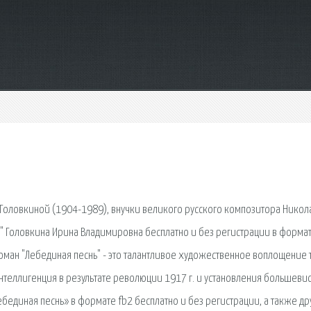
 Головкиной (1904-1989), внучки великого русского композитора Никол
ь" Головкина Ирина Владимировна бесплатно и без регистрации в формат
оман "Лебединая песнь" - это талантливое художественное воплощение 
нтеллигенция в результате революции 1917 г. и установления большевис
ебединая песнь» в формате fb2 бесплатно и без регистрации, а также др