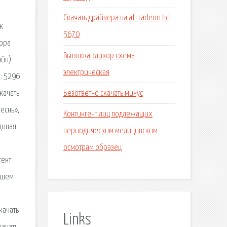
Скачать драйвера на ati radeon hd
к
5670
тора
Вытяжка эликор схема
йн):
электрическая
d: 5296
Безответно скачать минус
качать
еснь»,
Контингент лиц подлежащих
диная
периодическим медицинским
осмотрам образец
гент
ашем
Скачать
Links