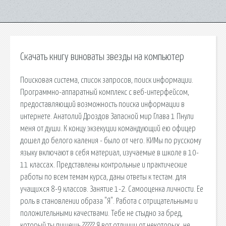
Скачать книгу виноваты звезды на компьютер
Поисковая сиcтема, список запросов, поиск информации.
Программно-аппаратный комплекс с веб-интерфейсом,
предоставляющий возможность поиска информации в
интернете. Анатолий Дроздов Запасной мир Глава 1 Пнули
меня от души. К концу экзекуции командующий ею офицер
дошел до белого каления - было от чего. КИМы по русскому
языку включают в себя материал, изучаемые в школе в 10-
11 классах. Представлены контрольные и практические
работы по всем темам курса, даны ответы к тестам. для
учащихся 8-9 классов. Занятие 1-2. Самооценка личности. Ее
роль в становлении образа "Я". Работа с отрицательными и
положительными качествами. Тебе не стыдно за бред,
который ты пишешь ????? Я вот отличии от некоторых, не