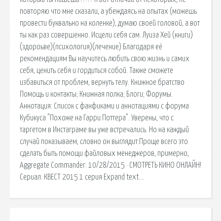
повторяю что мне сказали, а убеждаясь на опытах (можешь
провести буквально на коленке), думаю своей головой, а вот
ты как раз совершенно. Исцели себя сам. Луиза Хей (книги)
(здороьве)(психология)(лечение) Благодаря её
рекомендациям Вы научитесь любить свою жизнь и самих
себя, ценить себя и гордиться собой. Также сможете
избавиться от проблем, вернуть телу. Книжное братство
Помощь и контакты; Книжная полка; Блоги; Форумы.
Аннотация: Список с фанфиками и аннотациями с форума
Кубикуса "Похоже на Гарри Поттера". Уверены, что с
таргетом в Инстаграме вы уже встречались. Но на каждый
случай показываем, словно он выглядит:Проще всего это
сделать быть помощи файловых менеджеров, примерно,
Aggregate Commander. 10/28/2015 · СМОТРЕТЬ КИНО ОНЛАЙН!
Сериал: КВЕСТ 2015 1 серия Expand text….