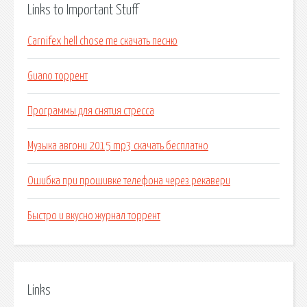
Links to Important Stuff
Carnifex hell chose me скачать песню
Guano торрент
Программы для снятия стресса
Музыка авгони 2015 mp3 скачать бесплатно
Ошибка при прошивке телефона через рекавери
Быстро и вкусно журнал торрент
Links