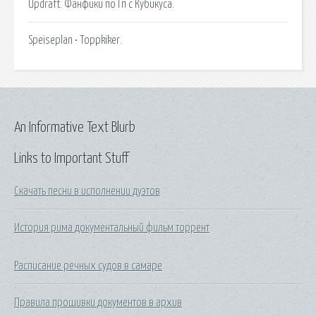
Updraft. Фанфики по Гп с Кубикуса.
Speiseplan • Toppkiker.
An Informative Text Blurb
Links to Important Stuff
Скачать песни в исполнении дуэтов
История рима документальный фильм торрент
Расписание речных судов в самаре
Правила прошивки документов в архив