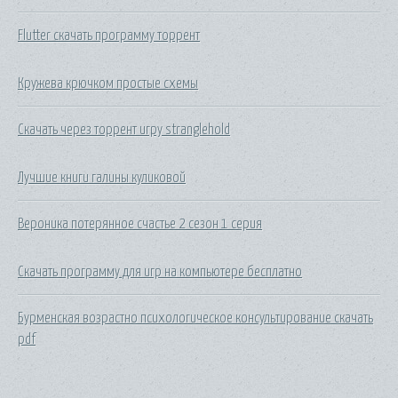
Flutter скачать программу торрент
Кружева крючком простые схемы
Скачать через торрент игру stranglehold
Лучшие книги галины куликовой
Вероника потерянное счастье 2 сезон 1 серия
Скачать программу для игр на компьютере бесплатно
Бурменская возрастно психологическое консультирование скачать
pdf