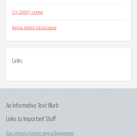
Сгу 200п3 схема
Керчь анапа расписание
Links
An Informative Text Blurb
Links to Important Stuff
Как сделать громче звук в бандикаме