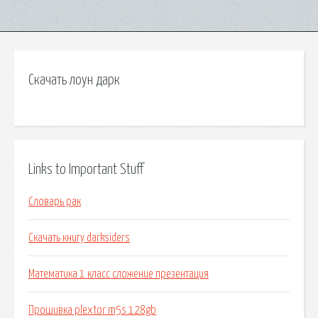
Скачать лоун дарк
Links to Important Stuff
Словарь рак
Скачать книгу darksiders
Математика 1 класс сложение презентация
Прошивка plextor m5s 128gb