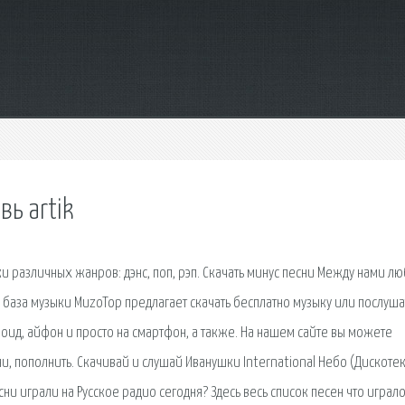
вь artik
различных жанров: дэнс, поп, рэп. Скачать минус песни Между нами л
я база музыки MuzoTop предлагает скачать бесплатно музыку или послуша
дроид, айфон и просто на смартфон, а также. На нашем сайте вы можете
и, пополнить. Скачивай и слушай Иванушки International Небо (Дискоте
ни играли на Русское радио сегодня? Здесь весь список песен что играло