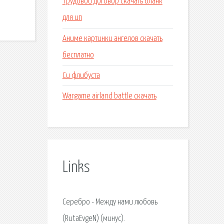
Трудовой договор скачать бланк
для ип
Аниме картинки ангелов скачать
бесплатно
Си флибуста
Wargame airland battle скачать
Links
Серебро - Между нами любовь
(RutaEvgeN) (минус).