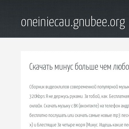
oneiniecau.gnubee.org
Скачать минус больше чем любо
Сборник видеоклипов совеременной популярной музыки 
320kbps Я не держусь руками. За тобой, как. Бесплатна
онлайн. Скачать музыку с ВК (вконтакте) на телефон ан
бесплатно послушать или скачать самые новые mp3 песн
х) и Блестящие За четыре моря (Минус. Ищешь какие пес