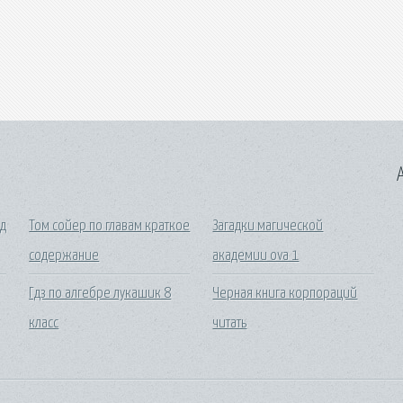
A
ад
Том сойер по главам краткое
Загадки магической
содержание
академии ova 1
Гдз по алгебре лукашик 8
Черная книга корпораций
класс
читать