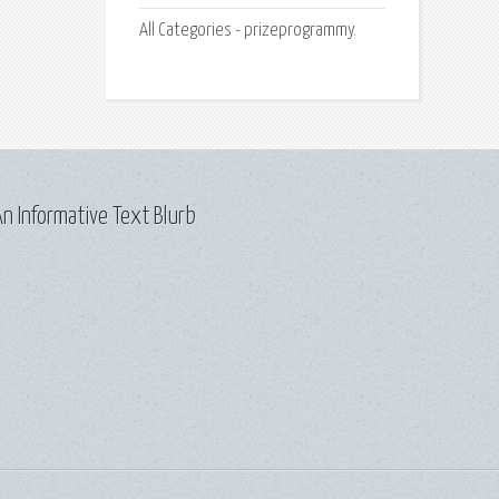
All Categories - prizeprogrammy.
n Informative Text Blurb