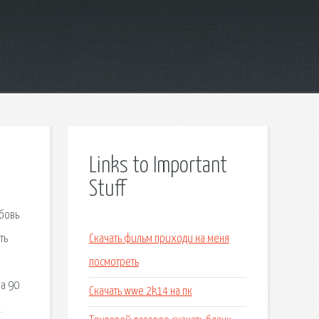
Links to Important
Stuff
юбовь
ть
Скачать фильм приходи на меня
посмотреть
ка 90
Скачать wwe 2k14 на пк
.