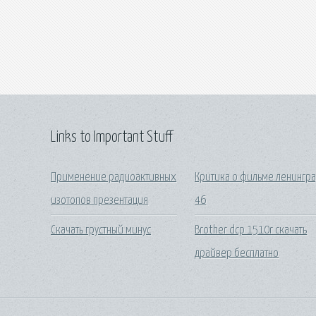
Links to Important Stuff
Применение радиоактивных
Критика о фильме ленингр
изотопов презентация
46
Скачать грустный минус
Brother dcp 1510r скачать
драйвер бесплатно