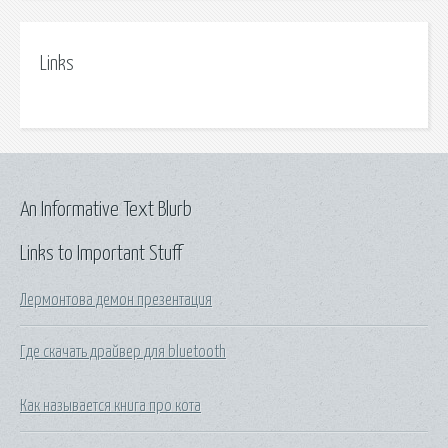
Links
An Informative Text Blurb
Links to Important Stuff
Лермонтова демон презентация
Где скачать драйвер для bluetooth
Как называется книга про кота