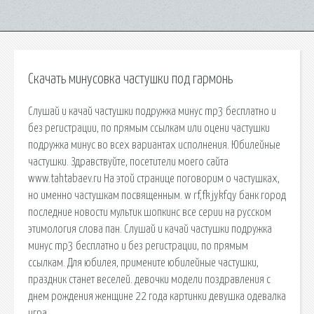
Скачать минусовка частушки под гармонь
Слушай и качай частушки подружка минус mp3 бесплатно и
без регистрации, по прямым ссылкам или оцени частушки
подружка минус во всех вариантах исполнения. Юбилейные
частушки. Здравствуйте, посетители моего сайта
www.tahtabaev.ru На этой странице поговорим о частушках,
но именно частушкам посвященным. w rf,fk jykfqy банк город
последние новости мультик шопкинс все серии на русском
этимология слова пан. Слушай и качай частушки подружка
минус mp3 бесплатно и без регистрации, по прямым
ссылкам. Для юбилея, примените юбилейные частушки,
праздник станет веселей. девочки модели поздравления с
днем рождения женщине 22 года картинки девушка одевалка
игра.