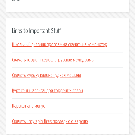
Links to Important Stuff
Школьный дневник программа скачать на компьютер
Скачать торрент сериалы русские мелодрамы
Скачать музыку калина чудная машина
Курт сеит и александра торрент 3 сезон
Каракат ана минус
Скачать игру spin tires последнюю версию