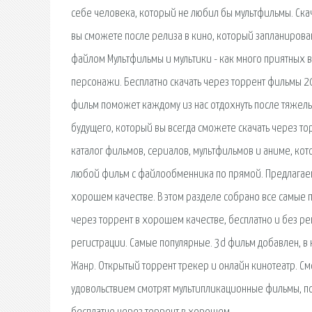
себе человека, который не любил бы мультфильмы. Ска
вы сможете после релиза в кино, который запланирова
файлом Мультфильмы и мультики - как много приятных 
персонажи. Бесплатно скачать через торрент фильмы 2
фильм поможет каждому из нас отдохнуть после тяжел
будущего, который вы всегда сможете скачать через т
каталог фильмов, сериалов, мультфильмов и аниме, ко
любой фильм с файлообменника по прямой. Предлагаем 
хорошем качестве. В этом разделе собрано все самые
через торрент в хорошем качестве, бесплатно и без ре
регистрации. Самые популярные. 3d фильм добавлен, в 
Жанр. Открытый торрент трекер и онлайн кинотеатр. См
удовольствием смотрят мультипликационные фильмы, п