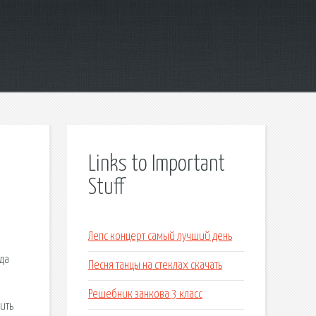
Links to Important
Stuff
Лепс концерт самый лучший день
да
Песня танцы на стеклах скачать
Решебник занкова 3 класс
ить