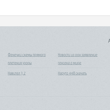
A
Фенечки схемы прямого
Новости из оон заявление
плетения узоры
генсека о мире
Навител 3 2
Наруто 448 скачать