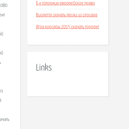
Б н топорнин европейское право
1080
Виолетта скачать песни из сериала
ент
Игра корсары 2015 скачать торрент
ий
ый
ь
Links
ы
ез
А
ачать