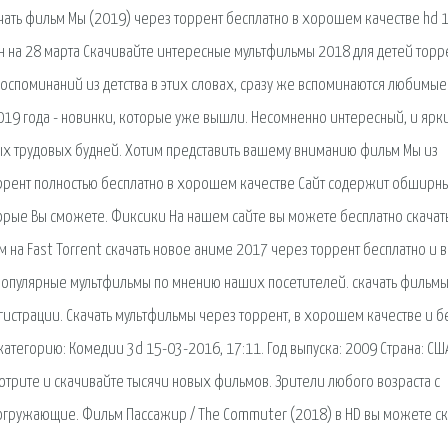
чать фильм Мы (2019) через торрент бесплатно в хорошем качестве hd 
н на 28 марта Скачивайте интересные мультфильмы 2018 для детей торр
воспоминаний из детства в этих словах, сразу же вспоминаются любимые
019 года - новинки, которые уже вышли. Несомненно интересный, и ярк
ых трудовых будней. Хотим представить вашему вниманию фильм Мы из
оррент полностью бесплатно в хорошем качестве Сайт содержит обширн
торые Вы сможете. Фиксики На нашем сайте вы можете бесплатно скачат
на Fast Torrent скачать новое аниме 2017 через торрент бесплатно и в
 популярные мультфильмы по мнению наших посетителей. скачать фильм
гистрации. Скачать мультфильмы через торрент, в хорошем качестве и б
категорию: Комедии 3d 15-03-2016, 17:11. Год выпуска: 2009 Страна: СШ
отрите и скачивайте тысячи новых фильмов. Зрители любого возраста с
огружающие. Фильм Пассажир / The Commuter (2018) в HD вы можете ск