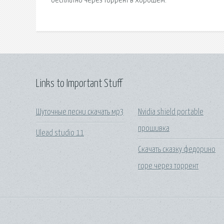
бесплатно через торрент в хорошем.
Links to Important Stuff
Шуточные песни скачать мр3
Nvidia shield portable
прошивка
Ulead studio 11
Скачать сказку федорино
горе через торрент