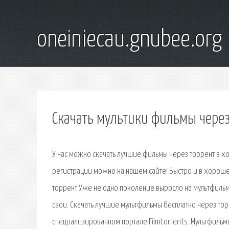
oneiniecau.gnubee.org
Скачать мультики фильмы через
У нас можно скачать лучшие фильмы через торрент в хо
регистрации можно на нашем сайте! Быстро и в хороше
торрент Уже не одно поколение выросло на мультфиль
свои. Скачать лучшие мультфильмы бесплатно через то
специализированном портале Filmtorrents. Мультфильм