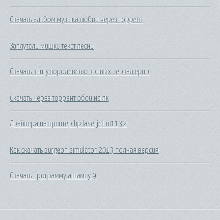
Скачать альбом музыка любви через торрент
Заплутали мишки текст песни
Скачать книгу королевство кривых зеркал epub
Скачать через торрент обои на пк
Драйвера на принтер hp laserjet m1132
Как скачать surgeon simulator 2013 полная версия
Скачать программу ашампу 9