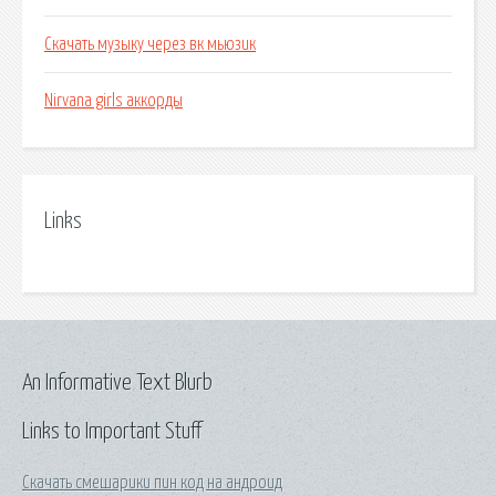
Скачать музыку через вк мьюзик
Nirvana girls аккорды
Links
An Informative Text Blurb
Links to Important Stuff
Скачать смешарики пин код на андроид