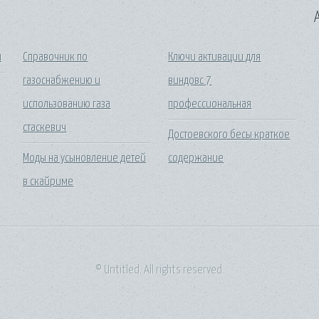
A
ы
Справочник по
Ключи активации для
газоснабжению и
виндовс 7
использованию газа
профессиональная
т
стаскевич
Достоевского бесы краткое
Моды на усыновление детей
содержание
в скайриме
© Untitled. All rights reserved.