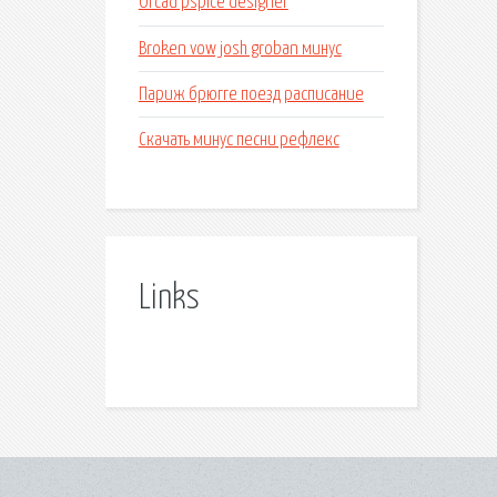
Orcad pspice designer
Broken vow josh groban минус
Париж брюгге поезд расписание
Скачать минус песни рефлекс
Links