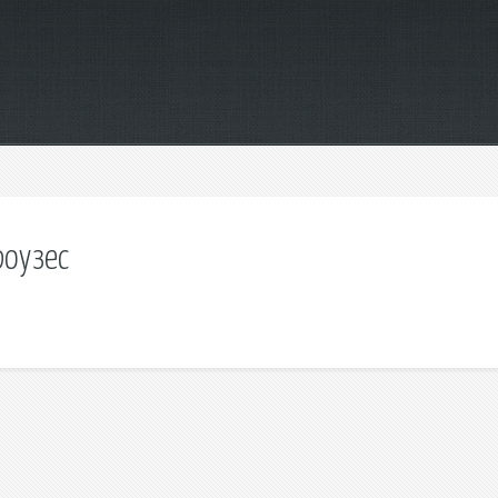
роузес