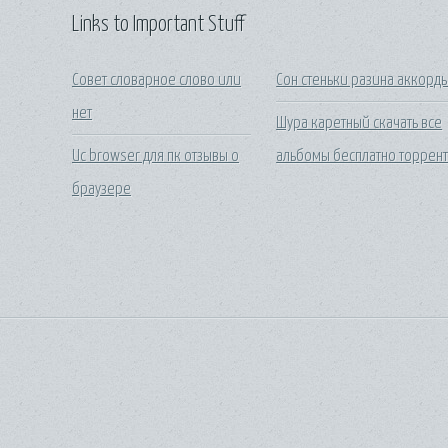
Links to Important Stuff
Совет словарное слово или
Сон стеньки разина аккорд
нет
Шура каретный скачать все
Uc browser для пк отзывы о
альбомы бесплатно торрен
браузере