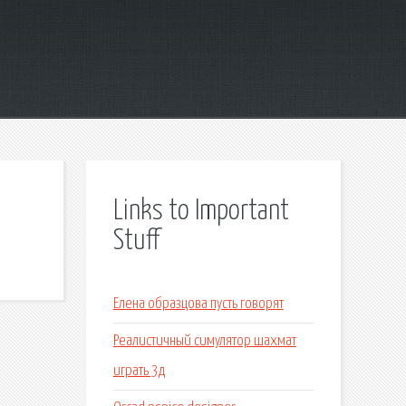
Links to Important
Stuff
Елена образцова пусть говорят
Реалистичный симулятор шахмат
играть 3д