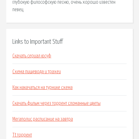
глубокую философскую песню, очень хорошо известен
певец.
Links to Important Stuff
Скачать сериал юсуф
Схема пищевода и трахеи
Как накачаться на турнике схема
Скачать фильм через торрент сломанные цветы
Мегаполис расписание на завтра
Tt торрент