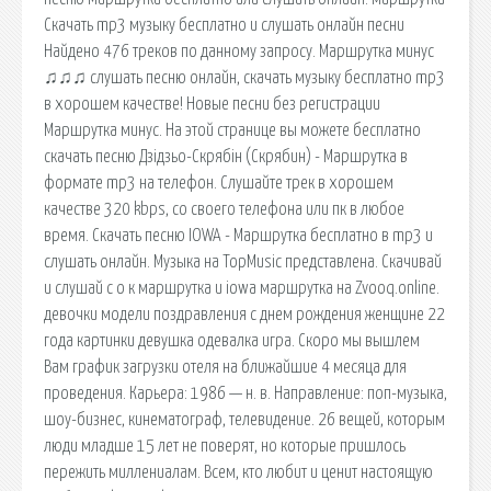
Скачать mp3 музыку бесплатно и слушать онлайн песни
Найдено 476 треков по данному запросу. Маршрутка минус
♫♫♫ слушать песню онлайн, скачать музыку бесплатно mp3
в хорошем качестве! Новые песни без регистрации
Маршрутка минус. На этой странице вы можете бесплатно
скачать песню Дзідзьо-Скрябін (Скрябин) - Маршрутка в
формате mp3 на телефон. Слушайте трек в хорошем
качестве 320 kbps, со своего телефона или пк в любое
время. Скачать песню IOWA - Маршрутка бесплатно в mp3 и
слушать онлайн. Музыка на TopMusic представлена. Скачивай
и слушай с о к маршрутка и iowa маршрутка на Zvooq.online.
девочки модели поздравления с днем рождения женщине 22
года картинки девушка одевалка игра. Скоро мы вышлем
Вам график загрузки отеля на ближайшие 4 месяца для
проведения. Карьера: 1986 — н. в. Направление: поп-музыка,
шоу-бизнес, кинематограф, телевидение. 26 вещей, которым
люди младше 15 лет не поверят, но которые пришлось
пережить миллениалам. Всем, кто любит и ценит настоящую