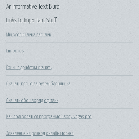
An Informative Text Blurb
Links to Important Stuff
Минусовки лена василек
Limbo ios
Гонки с дрифтом скачать
Скачать песню за рулем блондинка
Скачать обои ворлд оф танк
Как пользоваться программой sony vegas pro
Заявление на развод онлайн москва