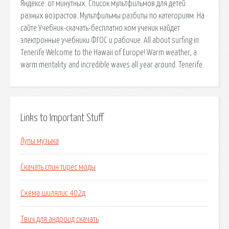
Яндексе: от минутных. Список мультфильмов для детей
разных возрастов. Мультфильмы разбиты по категориям. На
сайте Учебник-скачать-бесплатно.ком ученик найдет
электронные учебники ФГОС и рабочие. All about surfing in
Tenerife Welcome to the Hawaii of Europe! Warm weather, a
warm mentality and incredible waves all year around. Tenerife
Links to Important Stuff
Лупы музыка
Скачать спин тирес моды
Схема шилялис 402д
Твич для андроид скачать