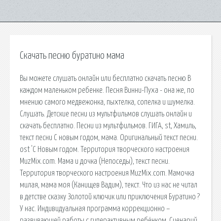
Скачать песню буратино мама
Вы можете слушать онлайн или бесплатно скачать песню В
каждом маленьком ребенке. Песня Винни-Пуха - она же, по
мнению самого медвежонка, пыхтелка, сопелка и шумелка.
Слушать. Детские песни из мультфильмов слушать онлайн и
скачать бесплатно. Песни из мультфильмов. ГИГА, st, Хамиль,
текст песни С новым годом, мама. Оригинальный текст песни.
ost 'С Новым годом. Территория творческого настроения
MuzMix.com. Мама и дочка (Непоседы), текст песни.
Территория творческого настроения MuzMix.com. Мамочка
милая, мама моя (Канищев Вадим), текст. Что из нас не читал
в детстве сказку Золотой ключик или приключения Буратино ?
У нас. Индивидуальная программа коррекционно –
развивающей работы с гиперактивным ребёнком. Сценарий