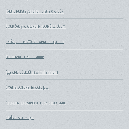
Книга ника вуйчича читать онлайн
Брик базука скачать новый альбом
Табу фильм 2002 скачать торрент
В контакте расписание
Гдз английский new millennium
Схема органы власти рф
Скачать на телефон геометрия даш
Stalker soc моды