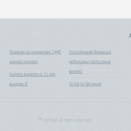
A
Подарок на рождество 1996
Строительная больница
скачать торрент
чебоксары расписание
врачей
Скачать директрис 11 для
виндовс 8
To big to fail книга
© Untitled. All rights reserved.