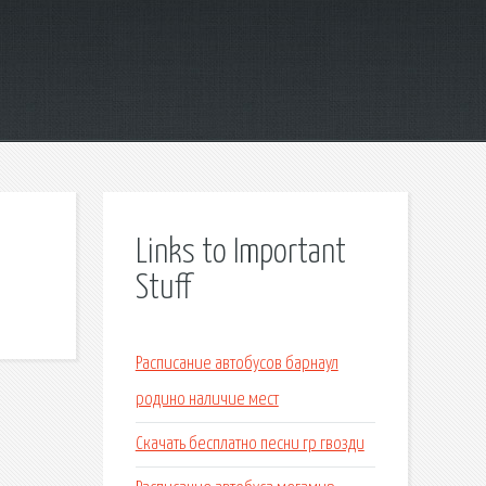
Links to Important
Stuff
Расписание автобусов барнаул
родино наличие мест
Скачать бесплатно песни гр гвозди