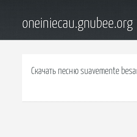
oneiniecau.gnubee.org
Скачать песню suavemente bes