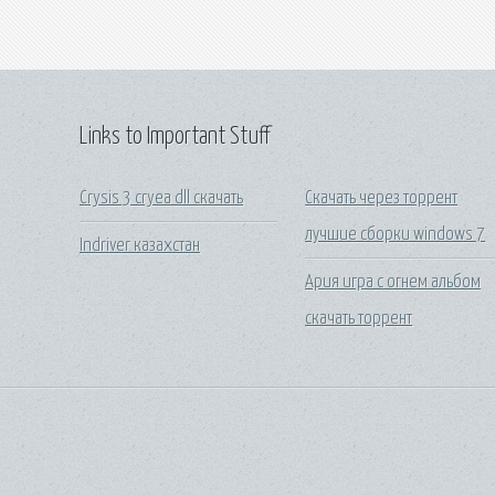
Links to Important Stuff
Crysis 3 cryea dll скачать
Скачать через торрент
лучшие сборки windows 7
Indriver казахстан
Ария игра с огнем альбом
скачать торрент