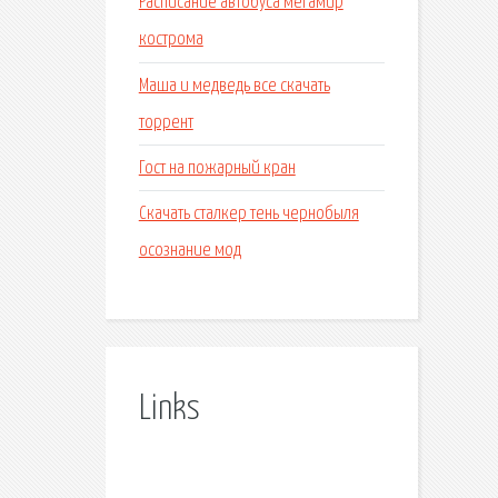
Расписание автобуса мегамир
кострома
Маша и медведь все скачать
торрент
Гост на пожарный кран
Скачать сталкер тень чернобыля
осознание мод
Links