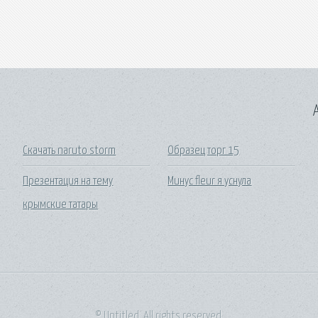
A
Скачать naruto storm
Образец торг 15
Презентация на тему
Минус fleur я уснула
крымские татары
© Untitled. All rights reserved.