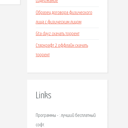
содержание
Образец договора физического
лица с физическим лицом
Gta dayz скачать торрент
Старкрафт 2 оффлайн скачать
торрент
Links
Программы - : лучший бесплатный
софт.