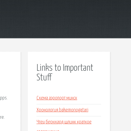
Links to Important
Stuff
pps.
Схема аэропорт минск
Хронология bakemonogatari
re.
Чтец бернхард шлинк краткое