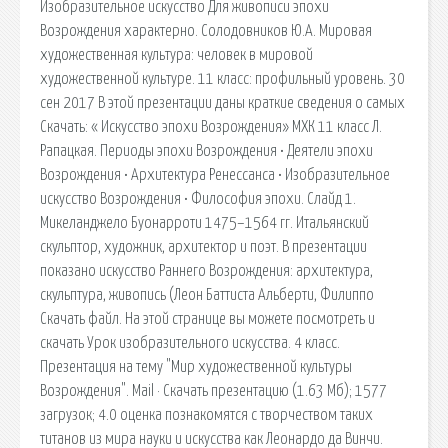
Изобразительное искусство Для живописи эпохи
Возрождения характерно. Солодовников Ю.А. Мировая
художественная культура: человек в мировой
художественной культуре. 11 класс: профильный уровень. 30
сен 2017 В этой презентации даны краткие сведения о самых
Скачать: « Искусство эпохи Возрождения» МХК 11 класс Л.
Рапацкая. Периоды эпохи Возрождения • Деятели эпохи
Возрождения • Архитектура Ренессанса • Изобразительное
искусство Возрождения • Философия эпохи. Слайд 1.
Микеланджело Буонарроти 1475–1564 гг. Итальянский
скульптор, художник, архитектор и поэт. В презентации
показано искусство Раннего Возрождения: архитектура,
скульптура, живопись (Леон Баттиста Альберти, Филиппо
Скачать файл. На этой странице вы можете посмотреть и
скачать Урок изобразительного искусства. 4 класс.
Презентация на тему "Мир художественной культуры
Возрождения". Mail · Скачать презентацию (1.63 Мб); 1577
загрузок; 4.0 оценка познакомятся с творчеством таких
титанов из мира науки и искусства как Леонардо да Винчи.