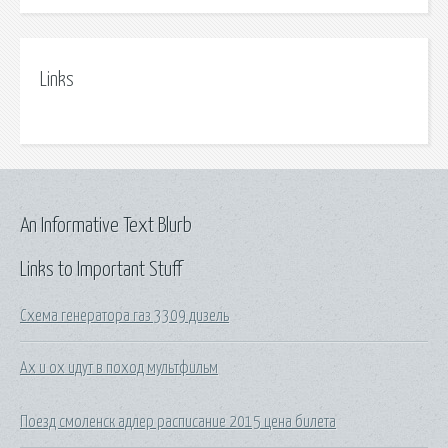
Links
An Informative Text Blurb
Links to Important Stuff
Схема генератора газ 3309 дизель
Ах и ох идут в поход мультфильм
Поезд смоленск адлер расписание 2015 цена билета