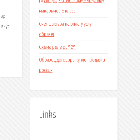
Гдз по дидактическому материалу
макарычев 8 класс
март
Счет фактура на оплату услуг
 вкус
образец
Схема реле рс 525
Образец договора купли продажи
россия
Links