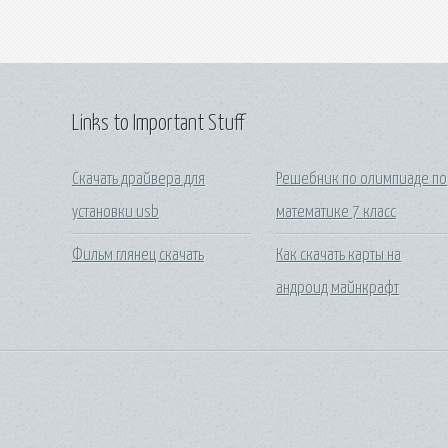
Links to Important Stuff
Скачать драйвера для
Решебник по олимпиаде по
установки usb
математике 7 класс
Фильм глянец скачать
Как скачать карты на
андроид майнкрафт