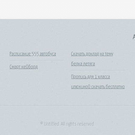
A
Расписание 555 автобуса
Скачать доклад на тему
белка летяга
Смарт кейборд
Пропись для 1 класса
илюхиной скачать бесплатно
© Untitled. All rights reserved.