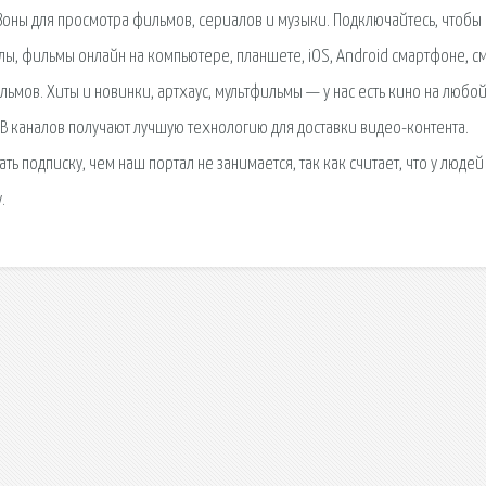
оны для просмотра фильмов, сериалов и музыки. Подключайтесь, чтобы
лы, фильмы онлайн на компьютере, планшете, iOS, Android смартфоне, с
ьмов. Хиты и новинки, артхаус, мультфильмы — у нас есть кино на любой
 ТВ каналов получают лучшую технологию для доставки видео-контента.
ть подписку, чем наш портал не занимается, так как считает, что у людей
.