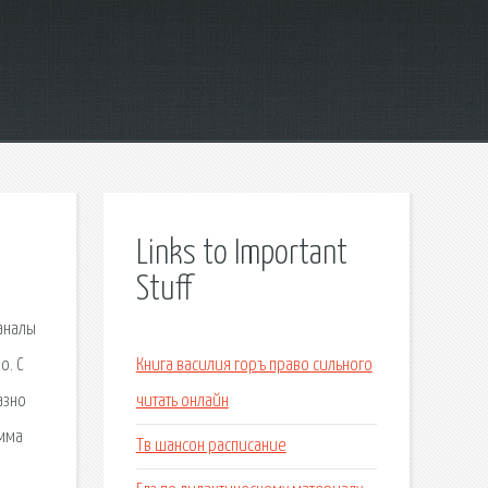
Links to Important
Stuff
Каналы
о. С
Книга василия горъ право сильного
азно
читать онлайн
амма
Тв шансон расписание