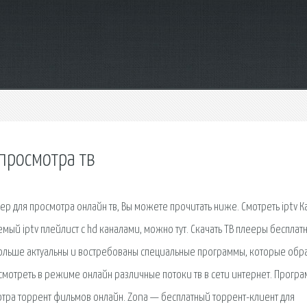
просмотра тв
ер для просмотра онлайн тв, Вы можете прочитать ниже. Смотреть iptv 
мый iptv плейлист с hd каналами, можно тут. Скачать ТВ плееры бесплатн
больше актуальны и востребованы специальные программы, которые обр
смотреть в режиме онлайн различные потоки тв в сети интернет. Прогр
отра торрент фильмов онлайн. Zona — бесплатный торрент-клиент для