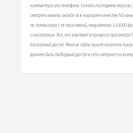
компьютера или телефона. Скачать последнюю версию З
смотреть каналы онлайн тв в хорошем качестве hd кана
тв, телевизоре с тв-приставкой, медиаплеер 110000 фил
и настроение. Все, кто участвует в процессе просмотра
Бесплатный доступ. Многие сайты просят клиентов покупа
должен быть свободный доступ в сети интернет ко всему