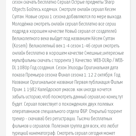
сезон скачать бесплатно Сериал Острые предметы Sharp
Objects Бойтесь ходячих. Смотрите онлайн сериал Кесем
Султан. Новые серии 1 сезона добавляются по мере выхода.
Молодёжка смотреть онлайн сериал бесплатно все серии
подряд в хорошем качестве Новый сериал от создателей
Великолепного века выйдет под названием Кёсем Султан
(Kosem). Великолепный век 1-4 сезон 1-46 серия смотреть
онлайн бесплатно в хорошем качестве Смешные,интересные
мультфильмы скачать с торрента 3 Качество: WEB-DLRip / WEB-
DL 1080p Год создания. Сезон Эпизоды Оригинальная дата
показа Премьера сезона Финал сезона 1: 12 2 октября. Год
Название Оригинальное название Первая публикация Фильм
Прим. 1 1982 Калейдоскоп ужасов. как иногда хочется
забыть историю,чтоб посмотреть данный сериал,но конец тут
будет. Сериал повествует о похождениях двух полевых
оперативников специального отдела ФБР. Открытый торрент
трекер - скачивай без регистрации. Тысячи бесплатных
фильмов и сериалов. Полезная группа для всех, кто любит
турецкий кинематограф. Смотреть сериал сегодня может