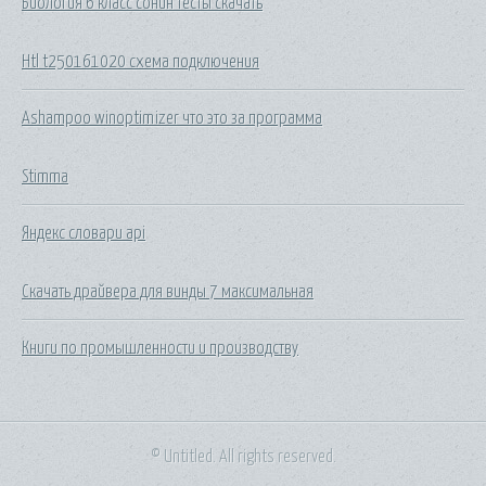
Биология 6 класс сонин тесты скачать
Htl t250161020 схема подключения
Ashampoo winoptimizer что это за программа
Stimma
Яндекс словари api
Скачать драйвера для винды 7 максимальная
Книги по промышленности и производству
© Untitled. All rights reserved.