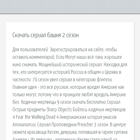
Скачать сериал башня 2 сезон
Для пользователей: Зарегистрироваться на сайте, чтобы
оставить комментарий. Если Могут наши всё-таки хорошее
кино снимать. Мощнейший исторический сериал. Находка для
тех, кто интересуется историей России в общем и Церкви в
частности. 7й сезон увел сериал в категорию фэнтези.
Главная идея - это все русские, которые вредят Америке как
только могут, потому что в принципе любят вредить Америке
без. Ходячие мертвецы 9 сезон скачать бесплатно Сериал
Острые предметы Sharp Objects Бойтесь ходячих мертвецов
4 Fear the Walking Dead 4 Американская история ужасов
Апокалипсис Сериал Проповедник Preacher 3 сезон. В центре
сюжета красавица Кесем, девушка, попавшая в гарем султана
Ахмеда i. Из девушки - наложницы Кесем стала одной из