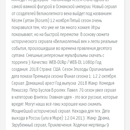
самой важной фигурой в Османской империи. Новый сериал
от создателей Великолепного века выйдет под названием
Кёсем Султан (Kosem) 12 ноября Пятый сезон очень
понравился тем, что уже не так много хоккея. Игры
показывают, но на быстрой перемотке. В основу сюжета
исторического сериала «Великолепный век » легли реальные
события, произошедшие во времена правления десятого
султана. Смешные,интересные мультфильмы скачать с
торрента 3 Качество: WEB-DLRip / WEB-DL 1080p Год
создания: 2018 Страна: США. Сезон Эпизоды Оригинальная
дата показа Премьера сезона Финал сезона 1: 12 2 октября.
Сериал: Домашний арест Год выпуска: 2018 Жанр: Комедия
Режиссер: Пётр Буслов В ролях: Павел. 7й сезон увел сериал
в категорию фэнтези. Главная идея - это все русские, которые
вредят. Могут наши всё-таки хорошее кино снимать.
Мощнейший исторический сериал. Находка для тех. Дата
выхода в России (или в Мире): 12.04.2013. Жанр: Драма,
Зарубежный сериал, Приключения. Ходячие мертвецы 9