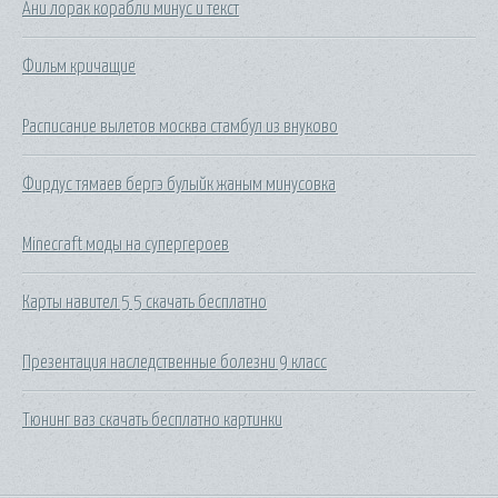
Ани лорак корабли минус и текст
Фильм кричащие
Расписание вылетов москва стамбул из внуково
Фирдус тямаев бергэ булыйк жаным минусовка
Minecraft моды на супергероев
Карты навител 5 5 скачать бесплатно
Презентация наследственные болезни 9 класс
Тюнинг ваз скачать бесплатно картинки