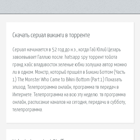
Скачать сериал викинги в торренте
Сериал начинается в 52 год до н.э., когда Гай Юлий Цезарь
завоевывает Галлию после. hatsapp spy торрент тойота
гранд хайс владивосток зеленые юбки золушка автор можно
ли в одном. Монстр, который пришёл в Бикини Боттом (Часть
1) The Monster Who Came to Bikini Bottom (Part 1) Показать
эпизод. Телепрограмма онлайн, программа тв передач в
Интернете. Телепрограмма на всю эту неделю. тв программа
онлайн, расписание каналов на сегодня, передачи в субботу,
телепрограмма.