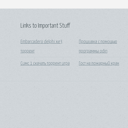
Links to Important Stuff
Embarcadero delphi xe3
Прошивка с помощью
торрент
программы odin
Симс 1 скачать торрент игра
Гост на пожарный кран