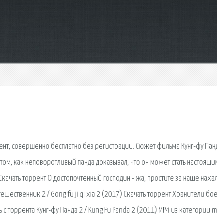
ент, совершенно бесплатно без регистрации. Сюжет фильма Кунг-фу Панд
том, как неповоротливый панда доказывал, что он может стать настоящи
 Скачать торрент О достопочтенный господин - жа, простите за наше нахал
ешественник 2 / Gong fu ji qi xia 2 (2017) Скачать торрент Хранители бо
ь с торрента Кунг-фу Панда 2 / Kung Fu Panda 2 (2011) MP4 из категории 