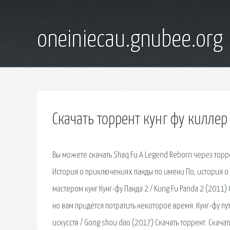
oneiniecau.gnubee.org
Скачать торрент кунг фу киллер
Вы можете скачать Shaq Fu A Legend Reborn через торр
История о приключениях панды по имени По, история о 
мастером кунг Кунг-фу Панда 2 / Kung Fu Panda 2 (2011)
но вам придётся потратить некоторое время. Кунг-фу пут
искусств / Gong shou dao (2017) Скачать торрент. Скачат