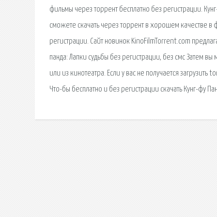
фильмы через торрент бесплатно без регистрации. Кунг-ф
сможете скачать через торрент в хорошем качестве в фо
регистрации. Сайт новинок KinoFilmTorrent.com предлаг
панда: Лапки судьбы без регистрации, без смс Затем в
или из кинотеатра. Если у вас не получается загрузить t
Что-бы бесплатно и без регистрации скачать Кунг-фу Па