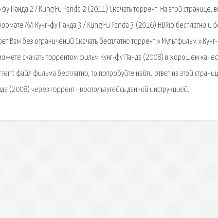
у Панда 2 / Kung Fu Panda 2 (2011) Скачать торрент. На этой странице, 
рмате AVI Кунг-фу Панда 3 / Kung Fu Panda 3 (2016) HDRip бесплатно и б
ает Вам без ограничений Скачать бесплатно торрент » Мультфильм » Кунг
ы можете скачать торрентом фильм Кунг-фу Панда (2008) в хорошем качес
orrent файл фильма бесплатно, то попробуйте найти ответ на этой страниц
нда (2008) через торрент - воспользутейсь данной инструкцией.