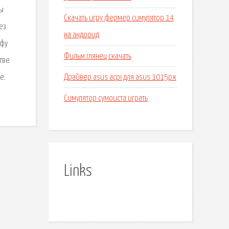
вы
Скачать игру фермер симулятор 14
ез
на андроид
-фу
Фильм глянец скачать
тве
Драйвер asus acpi для asus 1015px
е.
Симулятор сумоиста играть
Links