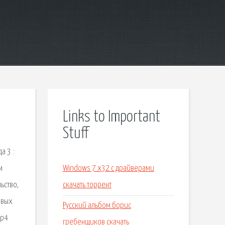
Links to Important
Stuff
а 3 :
м
Windows 7 x32 с драйверами
ьство,
скачать торрент
евых
Русский альбом борис
mp4
гребенщиков скачать