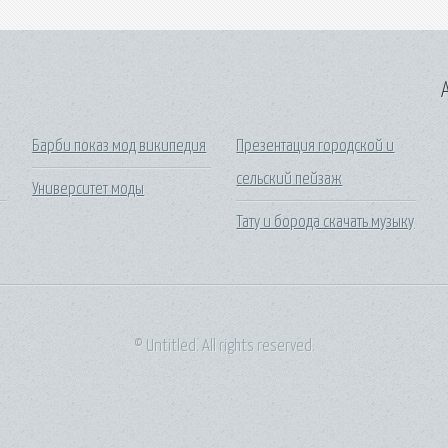
A
Барби показ мод википедия
Презентация городской и
сельский пейзаж
Университет моды
Тату и борода скачать музыку
© Untitled. All rights reserved.