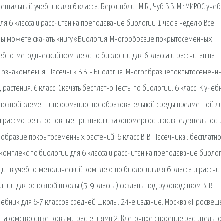
ентальный учебник для 6 класса. Беркинблит М.Б., Чуб В.В. М.: МИРОС уче
я 6 класса и рассчитан на преподавание биологии 1 час в неделю.Все
вы можете скачать книгу «Биология. Многообразие покрытосеменных
ебно-методический комплекс по биологии для 6 класса и рассчитан на
 ознакомления. Пасечник В.В. - Биология. Многообразиепокрытосеменн
растения. 6 класс. Скачать бесплатно Тесты по биологии. 6 класс. К учеб
 основной элемент информационно-образовательной среды предметной л
ём рассмотрены основные признаки и закономерности жизнедеятельност
образие покрытосеменных растений. 6 класс В. В. Пасечника : бесплатно
омплекс по биологии для 6 класса и рассчитан на преподавание биоло
ит в учебно-методический комплекс по биологии для 6 класса и рассчит
инии для основной школы (5-9 классы) созданы под руководством В. В.
чебник для 6-7 классов средней школы. 24-е издание. Москва «Просве
щее знакомство с цветковыми растениями 2. Клеточное строение растительн