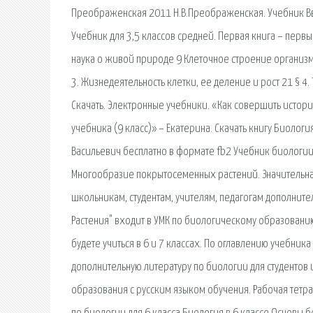
Преображенская 2011 Н.В.Преображенская. Учебник Вве
Учебник для 3,5 классов средней. Первая книга – перв
наука о живой природе 9 Клеточное строение организмо
3. Жизнедеятельность клетки, ее деление и рост 21 § 4
Скачать. Электронные учебники. «Как совершить истор
учебника (9 класс)» – Екатерина. Скачать книгу Биоло
Васильевич бесплатно в формате fb2 Учебник биологии
Многообразие покрытосеменных растений. Значительна
школьникам, студентам, учителям, педагогам дополните
Растения" входит в УМК по биологическому образовани
будете учиться в 6 и 7 классах. По оглавлению учебник
дополнительную литературу по биологии для студентов 
образования с русским языком обучения. Рабочая тетра