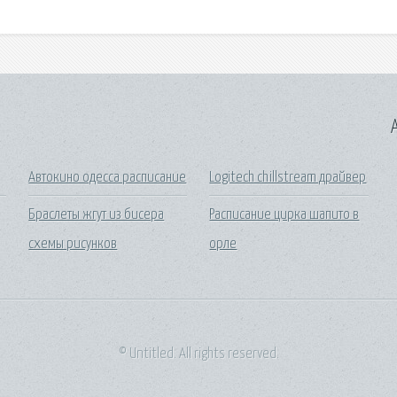
A
Автокино одесса расписание
Logitech chillstream драйвер
Браслеты жгут из бисера
Расписание цирка шапито в
схемы рисунков
орле
© Untitled. All rights reserved.