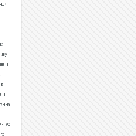
бник
ых
нику
инии
и
 в
гии 1
ан на
щение»
ого