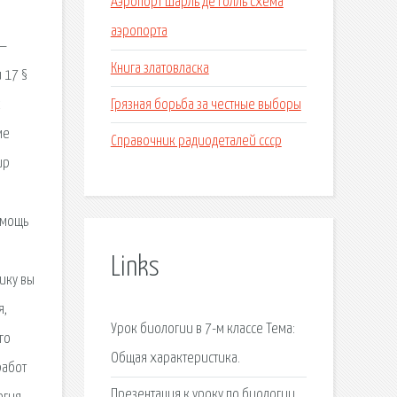
Аэропорт шарль де голль схема
аэропорта
 —
Книга златовласка
 17 §
Грязная борьба за честные выборы
к
ме
Справочник радиодеталей ссср
ир
омощь
Links
ику вы
я,
Урок биологии в 7-м классе Тема:
го
Общая характеристика.
работ
Презентация к уроку по биологии