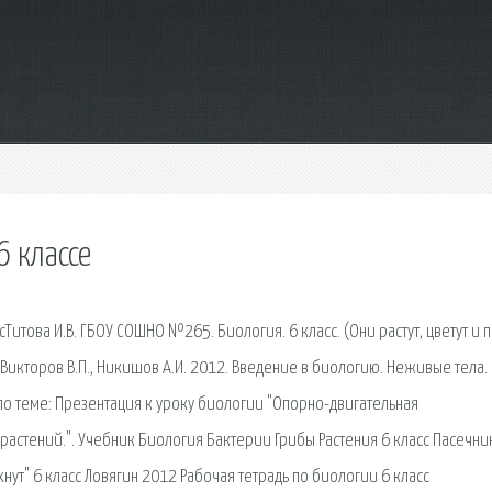
6 классе
това И.В. ГБОУ СОШНО №265. Биология. 6 класс. (Они растут, цветут и п
с - Викторов В.П., Никишов А.И. 2012. Введение в биологию. Неживые тела.
 по теме: Презентация к уроку биологии "Опорно-двигательная
растений.". Учебник Биология Бактерии Грибы Растения 6 класс Пасечни
ахнут" 6 класс Ловягин 2012 Рабочая тетрадь по биологии 6 класс