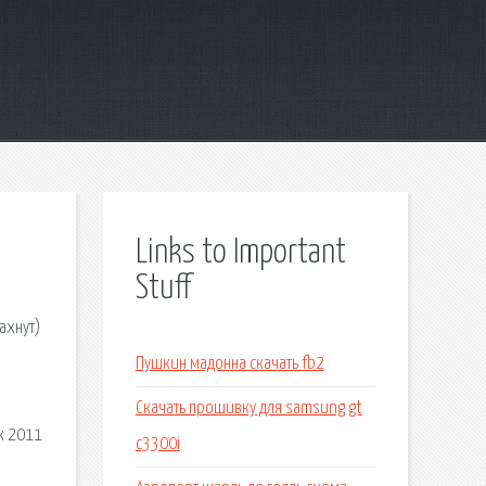
Links to Important
Stuff
ахнут)
Пушкин мадонна скачать fb2
Скачать прошивку для samsung gt
к 2011
c3300i