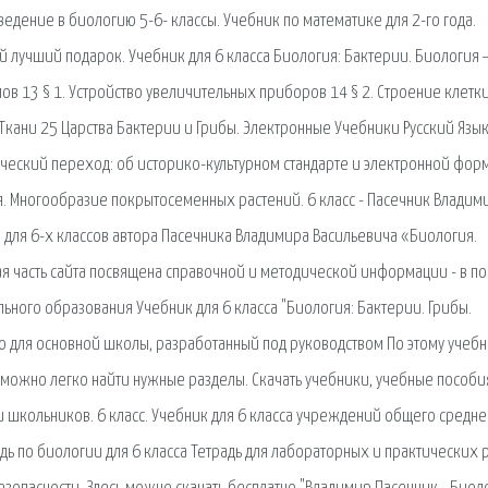
дение в биологию 5-6- классы. Учебник по математике для 2-го года.
ый лучший подарок. Учебник для 6 класса Биология: Бактерии. Биология
в 13 § 1. Устройство увеличительных приборов 14 § 2. Строение клетки
. Ткани 25 Царства Бактерии и Грибы. Электронные Учебники Русский Язы
ический переход: об историко-культурном стандарте и электронной фор
гия. Многообразие покрытосеменных растений. 6 класс - Пасечник Владим
 для 6-х классов автора Пасечника Владимира Васильевича «Биология.
я часть сайта посвящена справочной и методической информации - в п
льного образования Учебник для 6 класса "Биология: Бактерии. Грибы.
ю для основной школы, разработанный под руководством По этому учебн
а можно легко найти нужные разделы. Скачать учебники, учебные пособи
и школьников. 6 класс. Учебник для 6 класса учреждений общего средне
дь по биологии для 6 класса Тетрадь для лабораторных и практических 