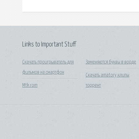
Links to Important Stuff
Скачать проигрыватель для
Заменяются буквы в ворде
фильмов на смартфон
Скачать amatory клипы
Mtk rom
торрент