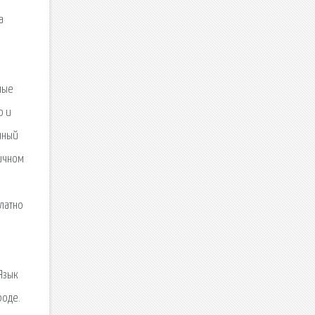
а
ные
о и
чный
личном
латно
Язык
роде.