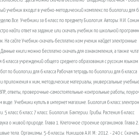
езопасности. Здесь можно скачать бесплатно "Владимир Пасечник - Биол
й учебник входит в учебно-методический комплекс по биологии для 6
делю.Все. Учебники за 6 класс по предмету Биология: Авторы: Н.И. Сонин
стро найти ответ на задание или скачать учебник по школьной программ
к. На сайте Учебник-скачать-бесплатно.ком ученик найдет электронные
 Данные книги можно бесплатно скачать для ознакомления, а также чита
ля 6 класса учреждений общего среднего образования с русским языком
от по биологии для 6 класса Рабочая тетрадь по биологии для 6 класса
ки и приложения к ним, методические материалы, универсальные учебны
, ВПР, ответы, проверочные-самостоятельные-контрольные работы, поур
м виде. Учебники купить в интернет магазине. Биология 6 класс электро
 5 класс 6 класс 7 класс. Биология. Бактерии. Грибы. Растения 6 класс
наука о живой природе. Глава 1. Клеточное строение организмов. Глава 2.
ые тела. Организмы. 5-6 классы. Никишов А.И. М.: 2012. - 240 с. Скачать