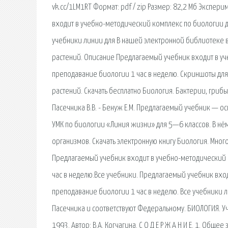
vk.cc/1LM1RT Формат: pdf / zip Размер: 82,2 Мб Эксперим
входит в учебно-методический комплекс по биологии дл
учебники линии для В нашей электронной библиотеке 
растений. Описание Предлагаемый учебник входит в уч
преподавание биологии 1 час в неделю. Скриншоты для
растений. Скачать бесплатно Биология. Бактерии, грибы, 
Пасечника В.В. - Бенуж Е.М. Предлагаемый учебник —
УМК по биологии «Линия жизни» для 5—6 классов. В н
организмов. Скачать электронную книгу Биология. Много
Предлагаемый учебник входит в учебно-методический к
час в неделю.Все учебники. Предлагаемый учебник вход
преподавание биологии 1 час в неделю. Все учебники л
Пасечника и соответствуют Федеральному. БИОЛОГИЯ. У
1993. Автор: В.А. Когчагина. С О Д Е Р Ж А Н И Е. 1. Об