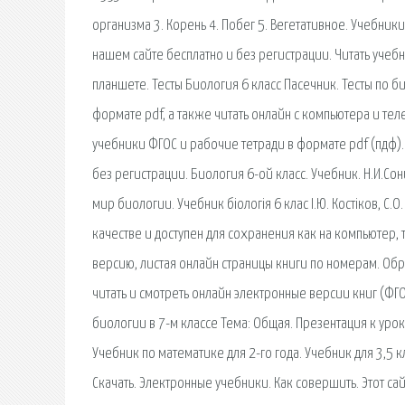
организма 3. Корень 4. Побег 5. Вегетативное. Учебники
нашем сайте бесплатно и без регистрации. Читать учебн
планшете. Тесты Биология 6 класс Пасечник. Тесты по б
формате pdf, а также читать онлайн с компьютера и те
учебники ФГОС и рабочие тетради в формате pdf (пдф).
без регистрации. Биология 6-ой класс. Учебник. Н.И.С
мир биологии. Учебник біологія 6 клас І.Ю. Костіков, С.
качестве и доступен для сохранения как на компьютер, 
версию, листая онлайн страницы книги по номерам. Обр
читать и смотреть онлайн электронные версии книг (ФГОС
биологии в 7-м классе Тема: Общая. Презентация к урок
Учебник по математике для 2-го года. Учебник для 3,5 
Скачать. Электронные учебники. Как совершить. Этот 