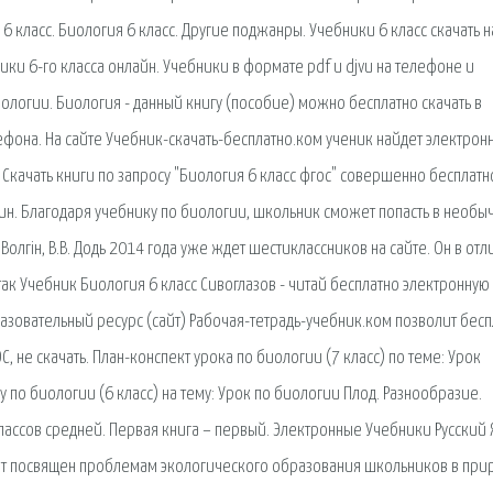
 6 класс. Биология 6 класс. Другие поджанры. Учебники 6 класс скачать н
ики 6-го класса онлайн. Учебники в формате pdf и djvu на телефоне и
иологии. Биология - данный книгу (пособие) можно бесплатно скачать в
лефона. На сайте Учебник-скачать-бесплатно.ком ученик найдет электрон
 Скачать книги по запросу "Биология 6 класс фгос" совершенно бесплатн
онин. Благодаря учебнику по биологии, школьник сможет попасть в необы
О. Волгін, В.В. Додь 2014 года уже ждет шестиклассников на сайте. Он в от
так Учебник Биология 6 класс Сивоглазов - читай бесплатно электронную
азовательный ресурс (сайт) Рабочая-тетрадь-учебник.ком позволит бесп
, не скачать. План-конспект урока по биологии (7 класс) по теме: Урок
у по биологии (6 класс) на тему: Урок по биологии Плод. Разнообразие.
классов средней. Первая книга – первый. Электронные Учебники Русский 
сайт посвящен проблемам экологического образования школьников в при