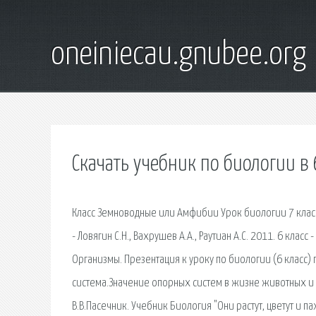
oneiniecau.gnubee.org
Скачать учебник по биологии в 
Класс Земноводные или Амфибии Урок биологии 7 классТи
- Ловягин С.Н., Вахрушев А.А., Раутиан А.С. 2011. 6 клас
Организмы. Презентация к уроку по биологии (6 класс)
система.Значение опорных систем в жизне животных и 
В.В.Пасечник. Учебник Биология "Они растут, цветут и п