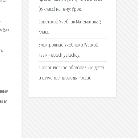
огия.
(6 класс) на тему: Урок.
.
Советский Учебник Математика 3
е без
Класс
Электронные Учебники Русский
ть
Язык - ebuchiysluchay.
Экологическое образование детей
и изучение природы России.
е
очные
нные
: