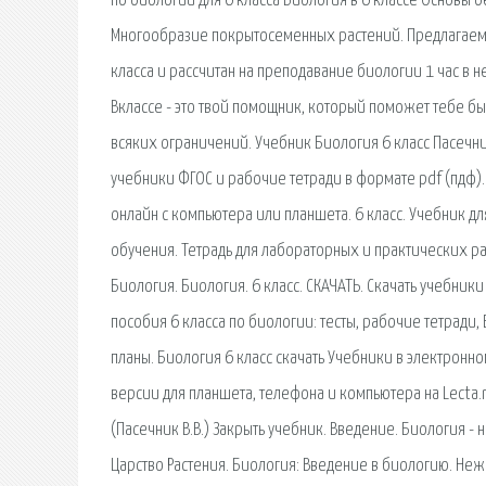
по биологии для 6 класса Биология в 6 классе Основы б
Многообразие покрытосеменных растений. Предлагаемы
класса и рассчитан на преподавание биологии 1 час в не
Вклассе - это твой помощник, который поможет тебе бы
всяких ограничений. Учебник Биология 6 класс Пасечни
учебники ФГОС и рабочие тетради в формате pdf (пдф).
онлайн с компьютера или планшета. 6 класс. Учебник д
обучения. Тетрадь для лабораторных и практических раб
Биология. Биология. 6 класс. СКАЧАТЬ. Скачать учебни
пособия 6 класса по биологии: тесты, рабочие тетради
планы. Биология 6 класс скачать Учебники в электронно
версии для планшета, телефона и компьютера на Lecta.ru.
(Пасечник В.В.) Закрыть учебник. Введение. Биология - 
Царство Растения. Биология: Введение в биологию. Нежив