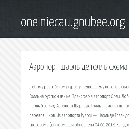
oneiniecau.gnubee.org
Аэропорт шарль де голль схема
Любому российскому туристу, решившему посетить ска
Голль на русском языке. Трансфер в аэропорт Орли. Доб
первый взгляд. Аэропорт Шарль де Голль знаменит не то
перевозчиков. Из аэропорта Руасси — Шарль де Голль до
способами (информация обновлена 04.01.2018. Как доех