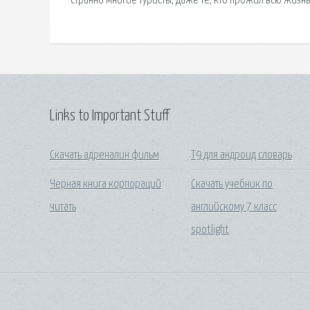
странно многие туристы, даже те, кто прожил всю жизн
Links to Important Stuff
Скачать адреналин фильм
Т9 для андроид словарь
Черная книга корпораций
Скачать учебник по
читать
английскому 7 класс
spotlight