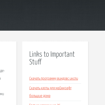
Links to Important
Stuff
-де-
а
Скачать программу виндовс икспи
Скачать карты для майнкрафт
ыми
большие дома