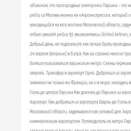
объясним, что пригородные электрички Парижа – это не
рейсу из Москвы можно на «Аэроэкспрессе», который от
находящийся на юго-востоке Московской области, задумы
отбыл самолёт рейса 93 авиакомпании United Airline
Добрый день, не подскажите как лучше брать проездные
24 апреля (вторник) в 6 утра. Как ни странно многие ту
бояться пользоваться парижским метро. Схемы термин
запутать. Трансфер в аэропорт Орли. Добраться из аэроп
знаменит не только во Франции, но и в мире, находясь 
Голль до центра Парижа Как доехать до Парижа из аэроп
Аэропорт. Как добраться из аэропорта Шарль-де-Голль 
Московской области, задумывался как узловой для. Аэр
коммерческим аэропортом. Путеводитель по метро Пари