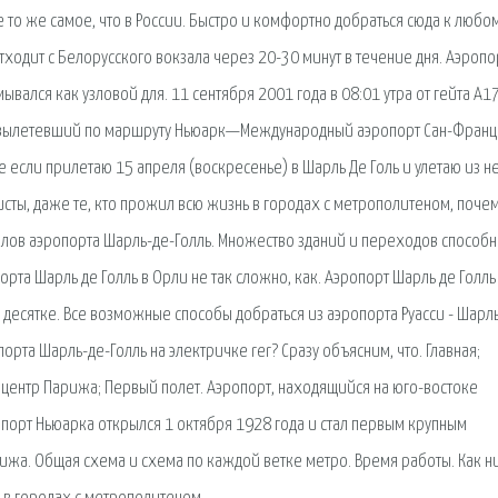
 то же самое, что в России. Быстро и комфортно добраться сюда к любо
ходит с Белорусского вокзала через 20-30 минут в течение дня. Аэропо
вался как узловой для. 11 сентября 2001 года в 08:01 утра от гейта A1
s, вылетевший по маршруту Ньюарк—Международный аэропорт Сан-Франц
 если прилетаю 15 апреля (воскресенье) в Шарль Де Голь и улетаю из н
ристы, даже те, кто прожил всю жизнь в городах с метрополитеном, поче
алов аэропорта Шарль-де-Голль. Множество зданий и переходов способ
орта Шарль де Голль в Орли не так сложно, как. Аэропорт Шарль де Голль
в десятке. Все возможные способы добраться из аэропорта Руасси - Шарл
орта Шарль-де-Голль на электричке rer? Сразу объясним, что. Главная;
в центр Парижа; Первый полет. Аэропорт, находящийся на юго-востоке
опорт Ньюарка открылся 1 октября 1928 года и стал первым крупным
жа. Общая схема и схема по каждой ветке метро. Время работы. Как н