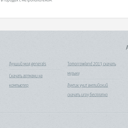
ь в городах с метрополитеном.
A
Лучший мод generals
Tomorrowland 2013 скачать
музыку
Скачать артмани на
компьютер
Лунтик учит английский
скачать игру бесплатно