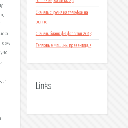
Гост на керосин ко 25
му
Скачать сирена на телефон на
рт,
рингтон
7
Скачать бланк ф4 фсс з твп 2013
иско.
его же
Тепловые машины презентация
му-то
ны
ь де
Links
и