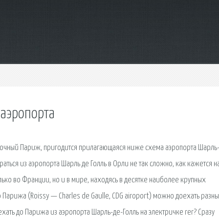
 аэропорта
зочный Париж, пригодится прилагающаяся ниже схема аэропорта Шарль
раться из аэропорта Шарль де Голль в Орли не так сложно, как кажется н
лько во Франции, но и в мире, находясь в десятке наиболее крупных
 Парижа (Roissy — Charles de Gaulle, CDG airoport) можно доехать разн
ать до Парижа из аэропорта Шарль-де-Голль на электричке rer? Сразу