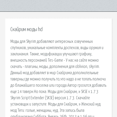
Скайрим моды hd
Моды для Skyrim добавляют интересных озвученных
спутников, уникальные комплекты доспехов, виды оружия и
заклинания. Также, модификации улучшают графику,
внешность персонажей Tes-Game - У нас на сайте можно
скачать - плагины, моды, дополнения для oblivion, skyrim.
Данный мод добавляет в мир Скайрима дополнительные
таверны,где можно получить то,что надо а не топать полночи
до ближайшего поселка или города.Автор грозится добавить
еще 14 таверн.Но пока. Моды для Скайрим, » SKSE v 1.7.3
Skyrim Script Extender (SKSE) версия 1.7.3. Скачайте
установщик и запустите. Моды для Скайрим, » Женский нуд
мод Теги: голые, женщины, нуд. Эта запись была
опубликована Суббота, Январь 26th, 2013 в 1:56 пп и