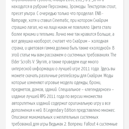
находится в рубрике Персонажи, Эромоды. Текстурпак стоит,
пресет ультра. С очередью только что проделал. ENB -
Rampage, хотя и ставил Cinematic, при котором Скайрим
страшно лагал, но на лица никак не повлияло. Цвета стали
более яркими и теплыми. Лично мне так нравится больше, а
вот девушка наоборот, считает что Скайрим – холодная
страна, и цветовая гамма должна быть также «холодной». В
этой статье мы вам расскажем о системных требованиях The
Elder Scrolls V: Skyrim, а также приведем еще много
интересной информации о лучшей игре 2011 года. Здесь вы
можете скачать различные реплейсеры для Скайрим. Моды
которые изменяют игровые модели одежды, брони,
предметов, домов, зданий. Специальное – «легендарное» –
издание лучшей RPG 2011 года по версии множества
авторитетных изданий содержит оригинальную игру и все
дополнения к ней. В Legendary Edition представлено множес.
Описание минимальных и желательных системных
требований для игры Ведьмак 2. Вопреки. Fallout 4 системные