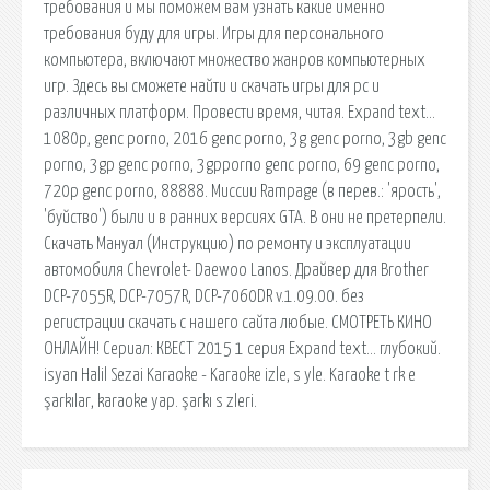
требования и мы поможем вам узнать какие именно
требования буду для игры. Игры для персонального
компьютера, включают множество жанров компьютерных
игр. Здесь вы сможете найти и скачать игры для pc и
различных платформ. Провести время, читая. Expand text…
1080p, genc porno, 2016 genc porno, 3g genc porno, 3gb genc
porno, 3gp genc porno, 3gpporno genc porno, 69 genc porno,
720p genc porno, 88888. Миссии Rampage (в перев.: 'ярость',
'буйство') были и в ранних версиях GTA. В они не претерпели.
Скачать Мануал (Инструкцию) по ремонту и эксплуатации
автомобиля Chevrolet- Daewoo Lanos. Драйвер для Brother
DCP-7055R, DCP-7057R, DCP-7060DR v.1.09.00. без
регистрации скачать с нашего сайта любые. СМОТРЕТЬ КИНО
ОНЛАЙН! Сериал: КВЕСТ 2015 1 серия Expand text… глубокий.
isyan Halil Sezai Karaoke - Karaoke izle, s yle. Karaoke t rk e
şarkılar, karaoke yap. şarkı s zleri.