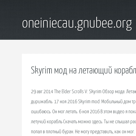
oneiniecau.gnubee.org
Skyrim мод на летающий кораб
29 авг 2014 The Elder Scrolls V: Skyrim Обзор мода: Л
дирижабль. 17 ноя 2016 Skyrim mod: Мобильный дом т
ошибаюсь. Он мог летать. 6 ноя 2016 В этом видео я п
летучий корабль Скачать можно здесь. Ты не слышал ра
попал в плотный буран. Не могу представить, как он мо