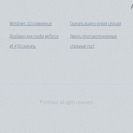
A
Windows 10 сравнение
Скачать видео кухня сериал
Драйвер для nvidia geforce
Двери противопожарные
gt 430 скачать
стальные гост
© Untitled. All rights reserved.