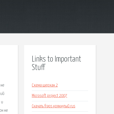
Links to Important
Stuff
 не
Схема шерхан 2
кий
Microsoft project 2007
 и
Скачать fraps крякнутый rus
он не