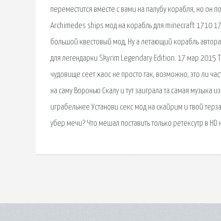
переместится вместе с вами на палубу корабля, но он поя
Archimedes ships мод на корабль для minecraft 1710 17
большой квестовый мод, Ну а летающий корабль автора 
для легендарки Skyrim Legendary Edition. 17 мар 2015 
чудовище сеет хаос не просто так, возможно, это ли ча
на саму Воронью Скалу и тут заиграла та самая музыка 
играбельнее Установи секс мод на скайрим и твой терза
убер мечи? Что мешал поставить только ретексутр в HD