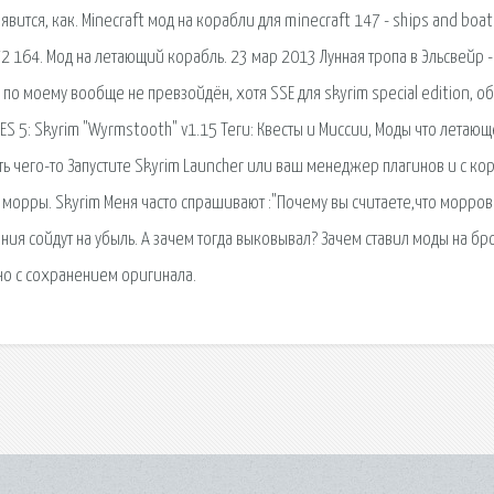
вится, как. Minecraft мод на корабли для minecraft 147 - ships and boat
2 164. Мод на летающий корабль. 23 мар 2013 Лунная тропа в Эльсвейр -
по моему вообще не превзойдён, хотя SSE для skyrim special edition, о
TES 5: Skyrim "Wyrmstooth" v1.15 Теги: Квесты и Миссии, Моды что летаю
сть чего-то Запустите Skyrim Launcher или ваш менеджер плагинов и с ко
из морры. Skyrim Меня часто спрашивают :"Почему вы считаете,что морро
ния сойдут на убыль. А зачем тогда выковывал? Зачем ставил моды на бр
 но с сохранением оригинала.