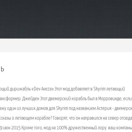
ль
етающий дирижабль «Dev Aveza» Этот мод добавляет в Skyrim летающий
рансформер. Джейден Этот двемерский корабль был в Морровинде, если
окажу один из лучших домов для Skyrim под названием Астерия - двемерс
ссказы о летающем корабле? Говорят, что он направился на север отсюда
г. 9 июн 2015 Кроме того, мод на 100% дружественный лору. ваш компань