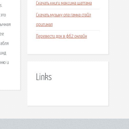
Скачать книги максима шаттама
s.
Скачать музыку опа гамна стайл
 это
оригинал
бычная
щее
Перевести док в фб2 онлайн
рабля
винд
оню и
Links