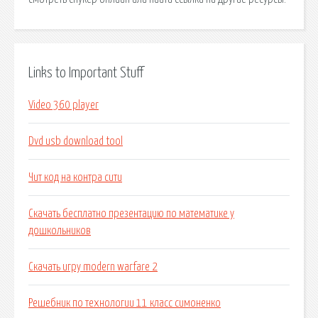
Links to Important Stuff
Video 360 player
Dvd usb download tool
Чит код на контра сити
Скачать бесплатно презентацию по математике у
дошкольников
Скачать игру modern warfare 2
Решебник по технологии 11 класс симоненко