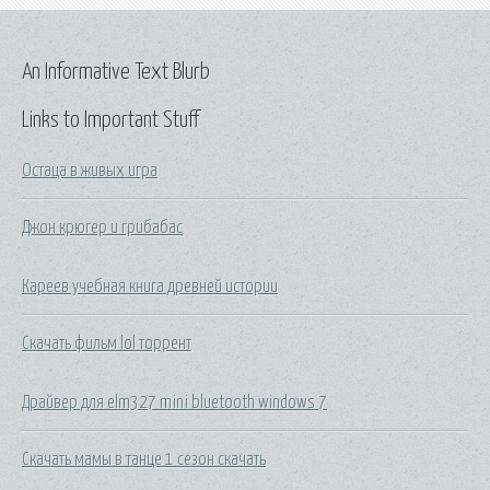
An Informative Text Blurb
Links to Important Stuff
Остаца в живых игра
Джон крюгер и грибабас
Кареев учебная книга древней истории
Скачать фильм lol торрент
Драйвер для elm327 mini bluetooth windows 7
Скачать мамы в танце 1 сезон скачать