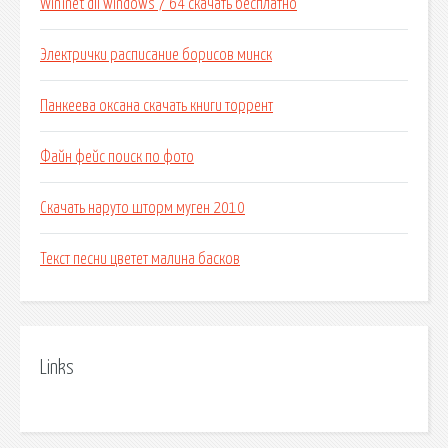
Wininet dll windows 7 64 скачать бесплатно
Электрички расписание борисов минск
Панкеева оксана скачать книги торрент
Файн фейс поиск по фото
Скачать наруто шторм муген 2010
Текст песни цветет малина басков
Links