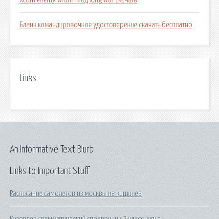
Xcom enemy within мод long war скачать
Бланк командировочное удостоверение скачать бесплатно
Links
An Informative Text Blurb
Links to Important Stuff
Расписание самолетов из москвы на кишинев
Кузовлев грамматический справочник 2 класс купить