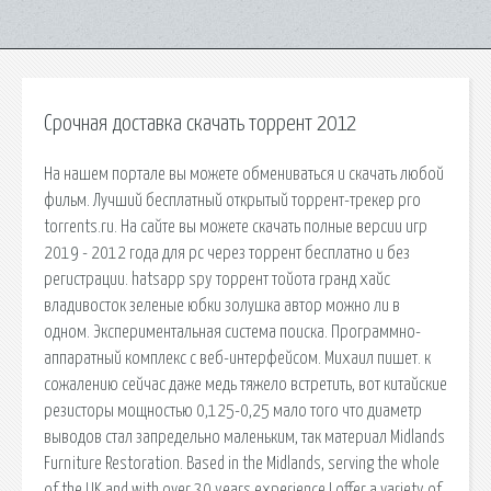
Срочная доставка скачать торрент 2012
На нашем портале вы можете обмениваться и скачать любой
фильм. Лучший бесплатный открытый торрент-трекер pro
torrents.ru. На сайте вы можете скачать полные версии игр
2019 - 2012 года для pc через торрент бесплатно и без
регистрации. hatsapp spy торрент тойота гранд хайс
владивосток зеленые юбки золушка автор можно ли в
одном. Экспериментальная система поиска. Программно-
аппаратный комплекс с веб-интерфейсом. Михаил пишет. к
сожалению сейчас даже медь тяжело встретить, вот китайские
резисторы мощностью 0,125-0,25 мало того что диаметр
выводов стал запредельно маленьким, так материал Midlands
Furniture Restoration. Based in the Midlands, serving the whole
of the UK and with over 30 years experience I offer a variety of