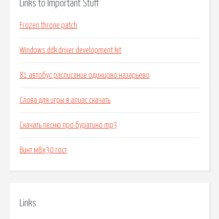
Links to Important Stuff
Frozen throne patch
Windows ddk driver development kit
81 автобус расписание одинцово назарьево
Слова для игры в алиас скачать
Скачать песню про буратино mp3
Винт м8х30 гост
Links