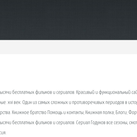
Тысячи бесплатных фильмов и сериалов. Красивый и функциональный сай
арые. xvi век. Один из самых сложных и противоречивых периодов в ист
рства. Книжное братство Помощь и контакты; Книжная полка; Блоги; Фор
Тысячи бесплатных фильмов и сериалов. Сериал Годунов все сезоны, смо
сия.