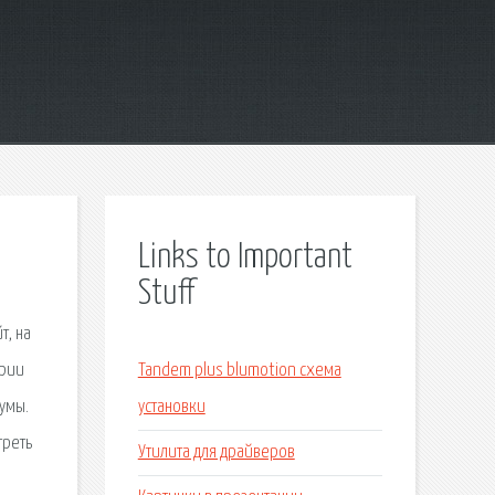
Links to Important
Stuff
т, на
ории
Tandem plus blumotion схема
умы.
установки
треть
Утилита для драйверов