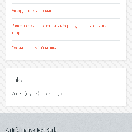
Аккорды малыш билан
Роджер желязны хроники амбера аудиокнига скачать
торрент
Схема кпп комбайна нива
Links
Инь-Ян (группа) — Википедия.
An Informative Text Blurb