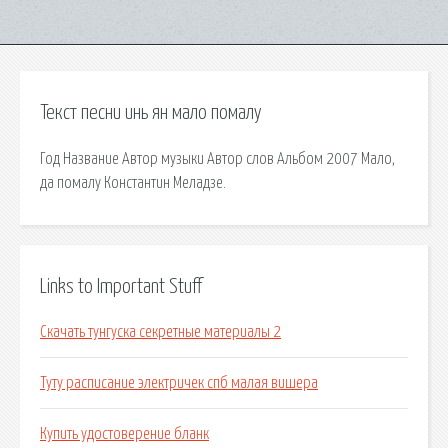
Текст песни инь ян мало помалу
Год Название Автор музыки Автор слов Альбом 2007 Мало,
да помалу Константин Меладзе.
Links to Important Stuff
Скачать тунгуска секретные материалы 2
Туту расписание электричек спб малая вишера
Купить удостоверение бланк