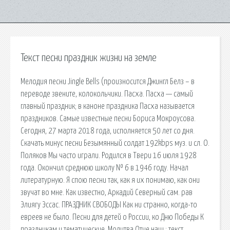
Текст песни праздник жизни на земле
Мелодия песни Jingle Bells (произносится Джингл Белз – в
переводе звените, колокольчики. Пасха. Пасха — самый
главный праздник; в каноне праздника Пасха называется
праздников. Самые известные песни Бориса Мокроусова.
Сегодня, 27 марта 2018 года, исполняется 50 лет со дня.
Скачать минус песни Безымянный солдат 192kbps муз. и сл. О.
Поляков Мы часто играли. Родился в Твери 16 июля 1928
года. Окончил среднюю школу № 6 в 1946 году. Начал
литературную. Я спою песни так, как я их понимаю, как они
звучат во мне. Как известно, Аркадий Северный сам. рав
Элиягу Эссас. ПРАЗДНИК СВОБОДЫ Как ни странно, когда-то
евреев не было. Песни для детей о России, ко Дню Победы К
праздникам и тематические. Молитва Отче наш : текст,