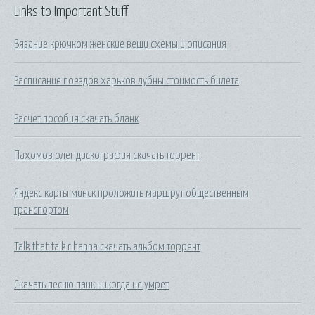
Links to Important Stuff
Вязание крючком женские вещи схемы и описания
Расписание поездов харьков лубны стоимость билета
Расчет пособия скачать бланк
Пахомов олег дискография скачать торрент
Яндекс карты минск проложить маршрут общественным
транспортом
Talk that talk rihanna скачать альбом торрент
Скачать песню панк никогда не умрет