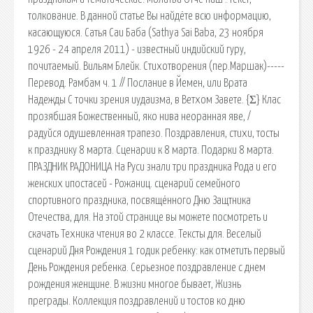
толкование. В данной статье Вы найдёте всю информацию,
касающуюся. Сатья Саи Баба (Sathya Sai Baba, 23 ноября
1926 - 24 апреля 2011) - известный индийский гуру,
почитаемый. Вильям Блейк. Стихотворения (пер.Маршак)-----
Перевод. Рамбам ч. 1 // Послание в Йемен, или Врата
Надежды С точки зрения иудаизма, в Ветхом Завете. {Σ} Клас
прозябшая Божественный, яко нива неоранная яве, /
радуйся одушевленная трапезо. Поздравления, стихи, тосты
к празднику 8 марта. Сценарии к 8 марта. Подарки 8 марта.
ПРАЗДНИК РАДОНИЦА На Руси знали три праздника Рода и его
женских ипостасей - Рожаниц. сценарий семейного
спортивного праздника, посвящённого Дню Защтника
Отечества, для. На этой странице вы можете посмотреть и
скачать Техника чтения во 2 классе. Тексты для. Веселый
сценарий Дня Рождения 1 годик ребенку: как отметить первый
День Рождения ребенка. Серьезное поздравление с днем
рождения женщине. В жизни многое бывает, Жизнь
преграды. Коллекция поздравлений и тостов ко дню