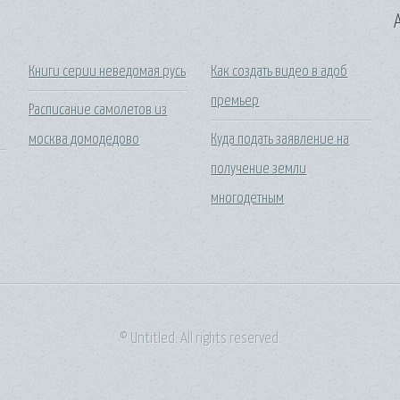
A
Книги серии неведомая русь
Как создать видео в адоб
премьер
Расписание самолетов из
москва домодедово
Куда подать заявление на
получение земли
многодетным
© Untitled. All rights reserved.