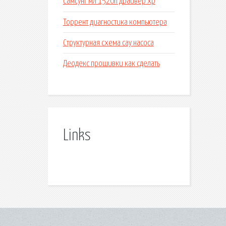
Самсунг мл 1520п драйвер хр
Торрент диагностика компьютера
Структурная схема сау насоса
Деодекс прошивки как сделать
Links