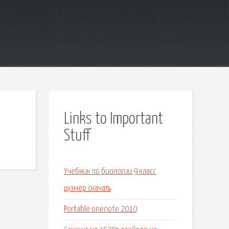
Links to Important
Stuff
Учебник по биологии 9 класс
цузмер скачать
Portable onenote 2010