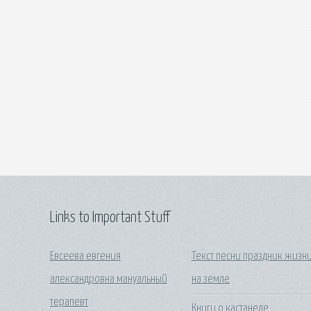
Links to Important Stuff
Евсеева евгения
Текст песни праздник жизн
александровна мануальный
на земле
терапевт
Книги о кастанеде