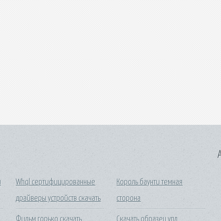
A
и
Whql сертифицированные
Король баунти темная
драйверы устройств скачать
сторона
Фильм горько скачать
Скачать образец упд