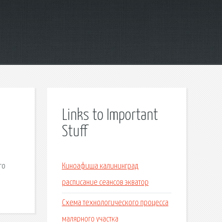
Links to Important
Stuff
го
Киноафиша калининград
расписание сеансов экватор
Схема технологического процесса
малярного участка