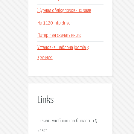
Журнал обліку позовних заяв
Hp 1120 mfp driver
Питер пен скачать книга
Установка шаблона joomla 3
вручную
Links
Скачать учебники по биологии 9
класс.