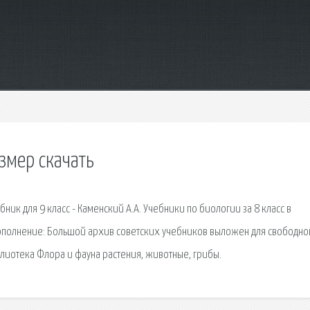
змер скачать
ик для 9 класс - Каменский А.А. Учебники по биологии за 8 класс в
Дополнение: Большой архив советских учебников выложен для свободно
блиотека Флора и фауна растения, животные, грибы.