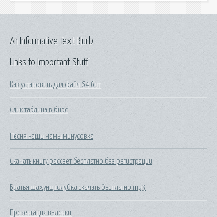
An Informative Text Blurb
Links to Important Stuff
Как установить длл файл 64 бит
Слик таблица в биос
Песня наши мамы минусовка
Скачать книгу рассвет бесплатно без регистрации
Братья шахунц голубка скачать бесплатно mp3
Презентация валенки